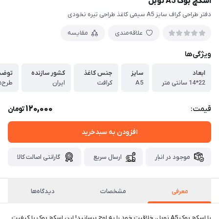
اسکچ بوک A5 نوبل
دفتر طراحی گراف سایز A5 سیمی کاغذ طراحی تیره نخودی
علاقه‌مندی
مقایسه
ویژگی‌ها
ابعاد
سایز
جنس کاغذ
کشور سازنده
توضی
22*14 سانتی متر
A5
کرافت
ایران
120,000
قیمت:
تومان
افزودن به سبدخرید
موجود در انبار
ارسال سریع
گارانتی اصالت کالا
معرفی
مشخصات
دیدگاه‌ها
با اسکچ بوک A5 نوبل، خلاقیت خود را به اوج برسانید! این اسکچ بوک با کیفیت