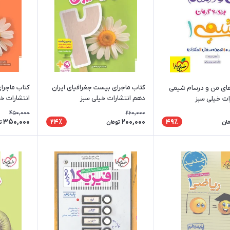
کتاب ماجرای بیست جغرافیای ایران
کتاب ماجرا
های من و درسام شیمی
دهم انتشارات خیلی سبز
انتشارات خ
ات خیلی سبز
450,000
260,000
350,000
200,000
24٪
49٪
مان
تومان
ت