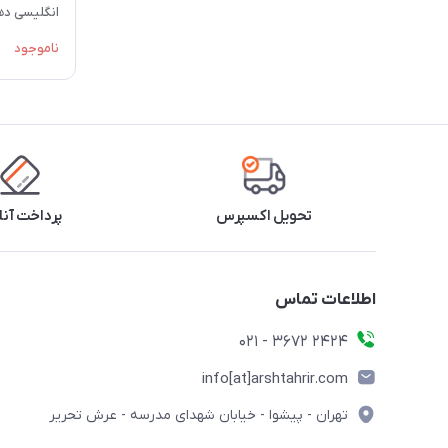
انگلیسی ده
انتشارات مب
ناموجود
تحویل اکسپرس
پرداخت آنل
اطلاعات تماس
2424 3672 - 021
info[at]arshtahrir.com
تهران - پیشوا - خیابان شهدای مدرسه - عرش تحریر