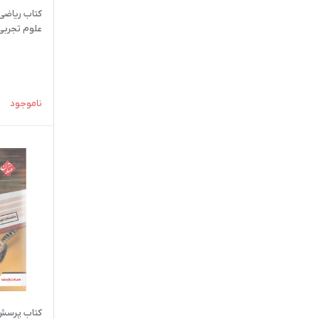
کتاب ریاضی
علوم تجربی 
جویامجد
ناموجود
کتاب پرسش 