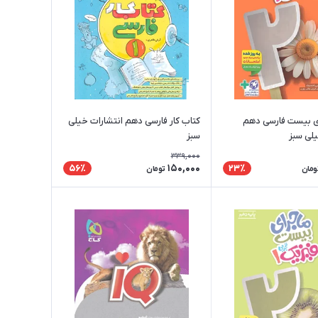
ی بیست فارسی دهم
کتاب کار فارسی دهم انتشارات خیلی
یلی سبز
سبز
339,000
150,000
56٪
23٪
ومان
تومان