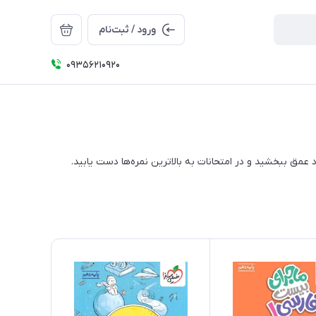
ورود / ثبت‌نام
09356210920
ق ببخشید و در امتحانات به بالاترین نمره‌ها دست یابید.