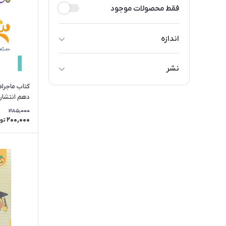
فقط محصولات موجود
اندازه
کوچک
نشر
متوسط
کتاب ماجرا
جویا مجد
دهم انتشار
خیلی سبز
385,000
200,000
تو
گاج
مبتکران