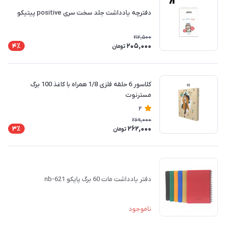
دفترچه یادداشت جلد سخت سری positive پیتیکو
212,500
205,000
4٪
تومان
کلاسور 6 حلقه فلزی 1/8 همراه با کاغذ 100 برگ
مسترنوت
2
269,000
262,000
3٪
تومان
دفتر یادداشت مات 60 برگ پاپکو nb-621
ناموجود