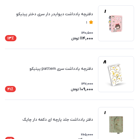
دفترچه یادداشت دیوایدر دار سری دختر پیتیکو
1
130,500
114,000
13٪
تومان
دفترچه یادداشت سری pattern پیتیکو
137,000
109,000
21٪
تومان
دفتر یادداشت جلد پارچه ای دکمه دار چاپگ
265,000