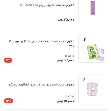
دفتر یادداشت 40 برگ پاپکو کد NB-639/1
25,000
تومان
دفترچه یادداشت حاشیه دار جیبی فانتزی سویل کد
219
105,000
102,000
3٪
تومان
دفترچه یادداشت دیوایدر دار سری فضانورد پیتیکو
130,500
114,000
13٪
تومان