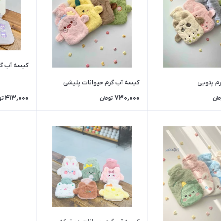
کیسه آب گر
م پتویی
کیسه آب گرم حیوانات پلیشی
413,000
730,000
مان
تومان
تو