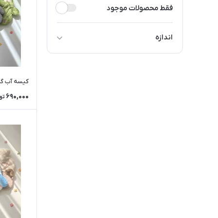
فقط محصولات موجود
اندازه
متوسط
کیسه آب گر
690,000
تو