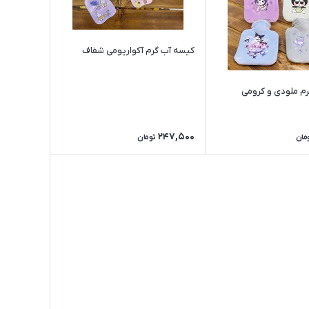
کیسه آب گرم آکواریومی شفاف
م ملودی و کرومی
247,500
مان
تومان