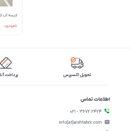
کیسه آب گر
ناموجود
تحویل اکسپرس
پرداخت آنل
اطلاعات تماس
2424 3672 - 021
info[at]arshtahrir.com