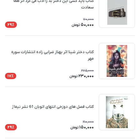
کتاب باید کسی این دختر بد را ادب می‌ کرد اثر هما
سعادت
70,000
50,000
29٪
تومان
کتاب دختر شینا اثر بهناز ضرابی زاده انتشارات سوره
مهر
275,000
230,000
17٪
تومان
کتاب فصل های دوزخی انتهای اتوبان 61 نشر نیماژ
210,000
150,000
29٪
تومان