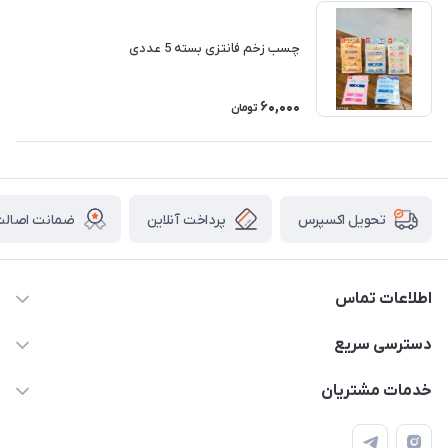
چسب زخم فانتزی بسته 5 عددی
60,000
تومان
پرداخت آنلاین
ضمانت اصالت 
تحویل اکسپرس
اطلاعات تماس
2424 3672 - 021
دسترسی سریع
info[at]arshtahrir.com
لیست محصولات
خدمات مشتریان
تهران - پیشوا - خیابان شهدای مدرسه - عرش تحریر
درباره ما
پرداخت الکترونیکی امن