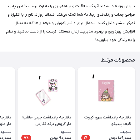
با پلنر روزانه دانشمند آبرنگ، خلاقیت و برنامه‌ریزی را به اوج برسانید! این پلنر با
طراحی جذاب و رنگ‌های زیبا، به شما کمک می‌کند اهداف روزانه‌تان را با انگیزه و
تمرکز بیشتر دنبال کنید. ایده‌آل برای دانش‌آموزان و حرفه‌ای‌ها که به دنبال
افزایش بهره‌وری و بهبود مدیریت زمان هستند. فرصت را از دست ندهید و نظم
را به زندگی خود بیاورید!
محصولات مرتبط
دفترچه یادداشت سری کیوت
دفترچه یادداشت جیبی حاشیه
دفترچه
لایف پیتیکو
دار کرومی برند نگارش
دار ملو
86,000
96,000
109,500
80,000
90,000
109,000
7٪
1٪
تومان
تومان