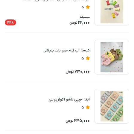
5
28,000
22,000
22٪
تومان
کیسه آب گرم حیوانات پلیشی
5
730,000
تومان
آینه جیبی تاشو آکواریومی
5
235,000
تومان