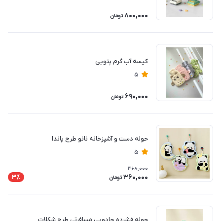
800,000
تومان
کیسه آب گرم پتویی
5
690,000
تومان
حوله دست و آشپزخانه نانو طرح پاندا
5
368,000
360,000
3٪
تومان
حوله فشرده جادویی مسافرتی طرح شکلات