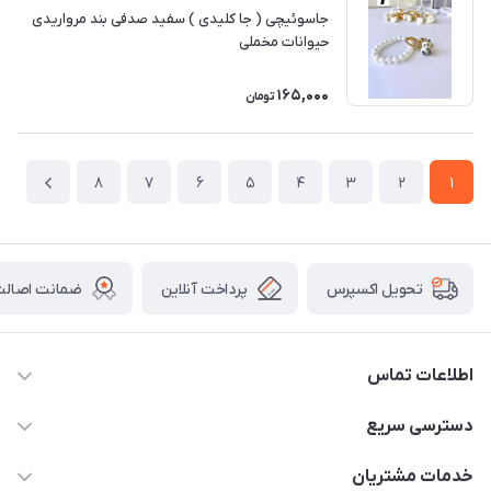
جاسوئیچی ( جا کلیدی ) سفید صدفی بند مرواریدی
حیوانات مخملی
165,000
تومان
8
7
6
5
4
3
2
1
پرداخت آنلاین
ضمانت اصالت 
تحویل اکسپرس
اطلاعات تماس
2424 3672 - 021
دسترسی سریع
info[at]arshtahrir.com
لیست محصولات
خدمات مشتریان