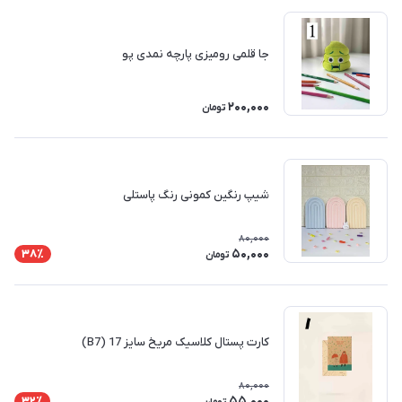
جا قلمی رومیزی پارچه نمدی پو
200,000
تومان
شیپ رنگین کمونی رنگ پاستلی
80,000
50,000
38٪
تومان
کارت پستال کلاسیک مریخ سایز 17 (B7)
80,000
55,000
32٪