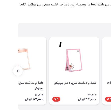
هود می باشد.شما به وسیله این دفترچه لغت معنی می توانید، کلمه
دفتر پرونوت یک خط 80 برگ A5
کاغذ یادداشت سری دختر پیتیکو
کاغذ یادداشت سری simple
پیتیکو
59,000
47,000
57,000
44,000
4٪
7٪
5
تومان
تومان