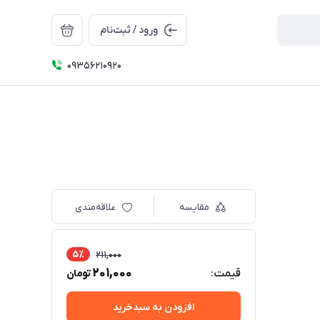
ورود / ثبت‌نام
09356210920
مقایسه
علاقه‌مندی
5٪
211,000
201,000
قیمت:
تومان
افزودن به سبدخرید