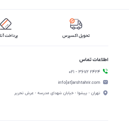
تحویل اکسپرس
پرداخت آنل
اطلاعات تماس
2424 3672 - 021
info[at]arshtahrir.com
تهران - پیشوا - خیابان شهدای مدرسه - عرش تحریر