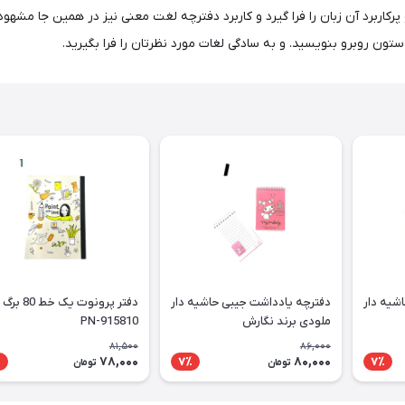
و پرکاربرد آن زبان را فرا گیرد و کاربرد دفترچه لغت معنی نیز در همین جا مش
تون روبرو بنویسید. و به سادگی لغات مورد نظرتان را فرا بگیرید.
شیه دار
دفترچه یادداشت جیبی حاشیه دار
ملودی برند نگارش
PN-915810
81,500
86,000
78,000
80,000
٪
7٪
7٪
تومان
تومان