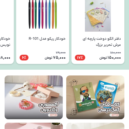
دفتر الگو دوخت پارچه ای
خودکار ریکو مدل R-101
خودکار
عرش تحریر بزرگ
نویس
79,000
180,000
18,000
75,000
150,000
6٪
17٪
تومان
تومان