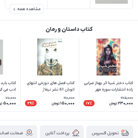
مشاهده همه
کتاب داستان و رمان
کتاب دختر شینا اثر بهناز ضرابی
کتاب فصل های دوزخی انتهای
کتاب باید 
زاده انتشارات سوره مهر
اتوبان 61 نشر نیماژ
ادب می‌ کر
70,000
210,000
275,000
50,000
150,000
230,000
29٪
17٪
تومان
تومان
تو
پرداخت آنلاین
ضمانت اصالت 
تحویل اکسپرس