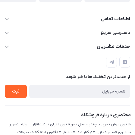
اطلاعات تماس
2424 3672 - 021
دسترسی سریع
info[at]arshtahrir.com
لیست محصولات
خدمات مشتریان
تهران - پیشوا - خیابان شهدای مدرسه - عرش تحریر
درباره ما
پرداخت الکترونیکی امن
راهنما
رویه ارسال کالا
از جدید‌ترین تخفیف‌ها با‌ خبر شوید
حریم خصوصی
تماس با ما
ثبت
مختصری درباره فروشگاه
ما توی عرش تحریر با چندین سال تجربه توی دنیای نوشت‌افزار و لوازم‌التحریر،
حالا توی فضای مجازی هم کنار شما هستیم. هدفمون اینه که محصولات