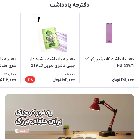
دفترچه یادداشت
دفتر یادداشت 40 برگ پاپکو کد
دفترچه یادداشت حاشیه دار
دفترچه یا
NB-639/1
جیبی فانتزی سویل کد 219
سری فضانو
130,500
105,000
114,000
102,000
25,000
3٪
تومان
تومان
تو