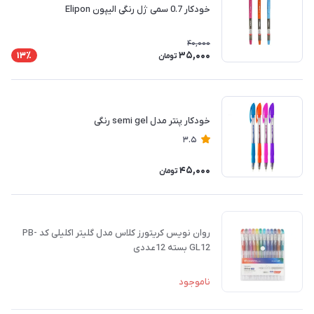
خودکار 0.7 سمی ژل رنگی الیپون Elipon
40,000
35,000
13٪
تومان
خودکار پنتر مدل semi gel رنگی
3.5
45,000
تومان
روان نویس کریتورز کلاس مدل گلیتر اکلیلی کد PB-
GL12 بسته 12عددی
ناموجود