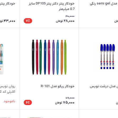
semi رنگی
خودکار پنتر دکتر پنتر DP105 سایز
خودکار پنتر مدل
0.7 میلیمتر
30,000
43,000
28,000
7٪
ان
تومان
توم
ان مدل درشت نویس
خودکار ریکو مدل R-101
روان نویس 
اکلیلی کد PB-GL12 بسته 12عددی
79,000
ناموجود
75,000
6٪
ن
تومان