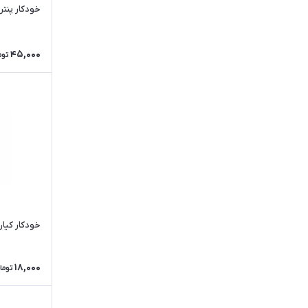
پاپکو
خودکار پنتر مدل  gel
مشکی
ریکو
بنفش
سی کلاس
45,000
توم
صورتی
فکتیس
پسته ای
کنکو
چند رنگ
کیان
نارنجی
یاسی
آبی فیروزه ای
خودکار کی
18,000
توما