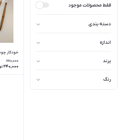
فقط محصولات موجود
دسته بندی
خودکار رنگی
اندازه
خودکار چوب
کوچک
برند
320,000
متوسط
240,000
تو
آرتلاین
رنگ
استایلیش
قرمز
اشنایدر
سبز
بیک
زرد
بیسیک
آبی
پنتر
قهوه‌ای