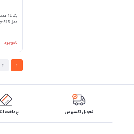
پک 12
مدل cly-515
ناموجود
2
1
تحویل اکسپرس
پرداخت آنل