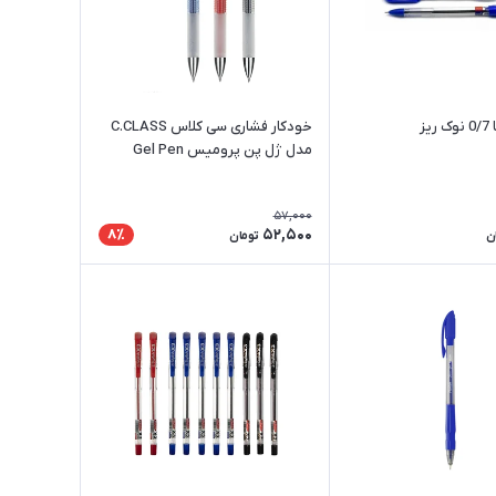
یز
خودکار فشاری سی کلاس C.CLASS
مدل ژل پن پرومیس Gel Pen
Promise
57,000
52,500
8٪
ن
تومان