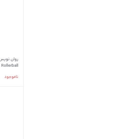
روان نویس
Rollerball رولربال 0.5
ناموجود