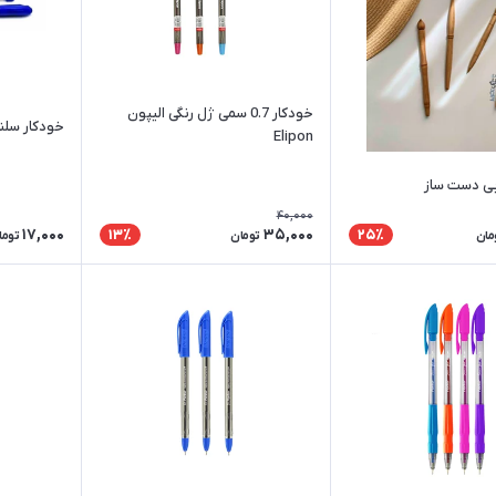
خودکار 0.7 سمی ژل رنگی الیپون
خودکار سلنا 0/7 نوک ر
Elipon
ی دست ساز
40,000
17,000
35,000
13٪
25٪
مان
تومان
توما