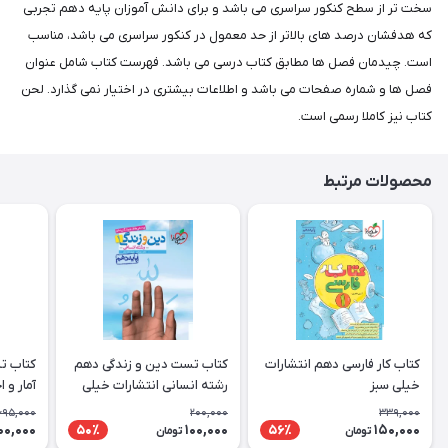
سخت تر از سطح کنکور سراسری می باشد و برای دانش آموزان پایه دهم تجربی
که هدفشان درصد های بالاتر از حد معمول در کنکور سراسری می باشد، مناسب
است. چیدمان فصل ها مطابق کتاب درسی می باشد. فهرست کتاب شامل عنوان
فصل ها و شماره صفحات می باشد و اطلاعات بیشتری در اختیار نمی گذارد. لحن
کتاب نیز کاملا رسمی است.
محصولات مرتبط
کتاب کار فارسی دهم انتشارات
کتاب تست دین و زندگی دهم
کتاب ت
خیلی سبز
رشته انسانی انتشارات خیلی
آمار و 
سبز
انتشارا
695,000
200,000
339,000
00,000
100,000
150,000
50٪
56٪
تومان
تومان