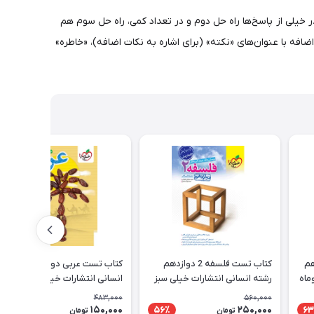
خیلی از پاسخ‌ها راه حل دوم و در تعداد کمی، راه حل سوم هم
ه با عنوان‌های «نکته» (برای اشاره به نکات اضافه)، «خاطره»
هم
کتاب تست فلسفه 2 دوازدهم
کتاب تست عربی دوازدهم رشته
ماه
رشته انسانی انتشارات خیلی سبز
انسانی انتشارات خیلی سبز
483,000
560,000
150,000
250,000
69٪
56٪
63
تومان
تومان