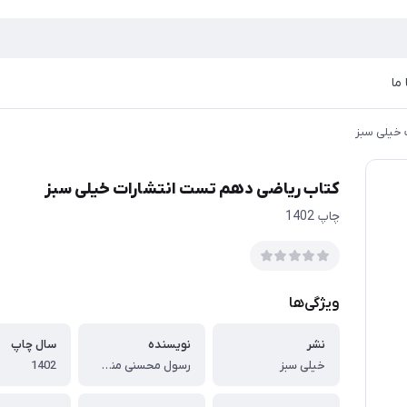
ما
 خیلی سبز
کتاب ریاضی دهم تست انتشارات خیلی سبز
چاپ 1402
ویژگی‌ها
نشر
نویسنده
سال چاپ
خیلی سبز
رسول محسنی منش, سروش موئینی, کوروش اسلامی
1402