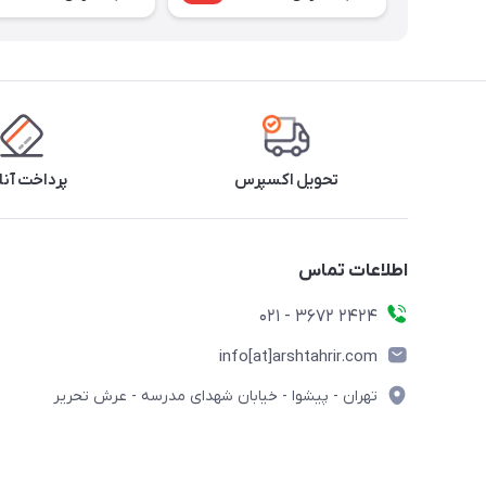
تحویل اکسپرس
پرداخت آنل
اطلاعات تماس
2424 3672 - 021
info[at]arshtahrir.com
تهران - پیشوا - خیابان شهدای مدرسه - عرش تحریر