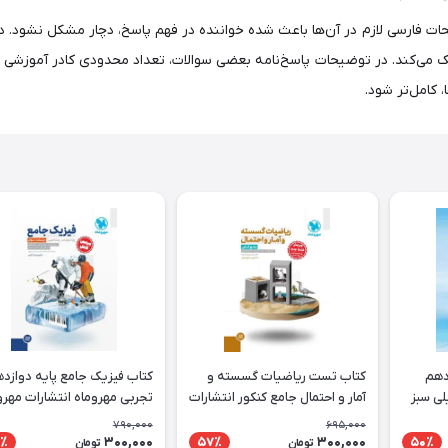
 فارسی لازم در آن‌ها باعث شده خواننده در فهم پاسخ، دچار مشکل نشود. در 
‌کند. در توضیحات پاسخ‌نامه بعضی سوالات، تعداد محدودی کادر آموزشی اضاف
 کامل‌تر شود.
دهم
کتاب تست ریاضیات گسسته و
کتاب فیزیک جامع پایه دوازد
لی سبز
آمار و احتمال جامع کنکور انتشارات
تجربی مهروماه انتشارات مهرو
مهروماه
790,000
695,000
300,000
300,000
٪
57٪
50٪
تومان
تومان