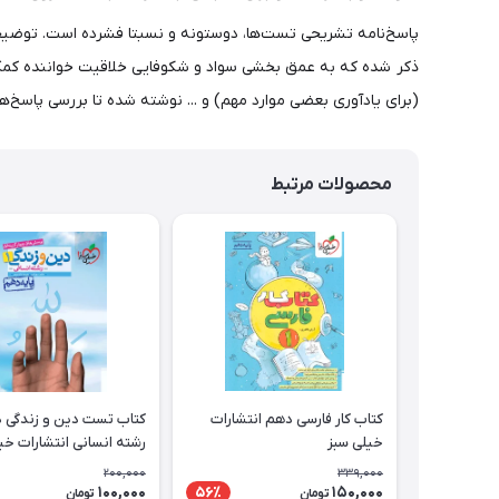
پاسخ‌نامه تشریحی تست‌ها، دوستونه و نسبتا فشرده است. توضیحات
ذکر شده که به عمق بخشی سواد و شکوفایی خلاقیت خواننده کمک می
(برای یادآوری بعضی موارد مهم) و ... نوشته شده تا بررسی پاسخ‌ها،
محصولات مرتبط
کتاب کار فارسی دهم انتشارات
کتاب تست دین و زندگی 
خیلی سبز
رشته انسانی انتشارات خی
200,000
339,000
100,000
150,000
56٪
تومان
تومان