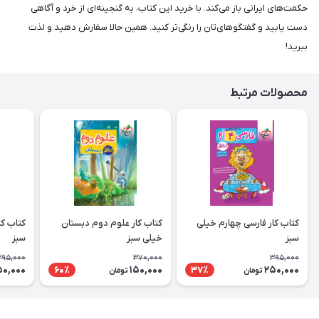
حکمت‌های ایرانی باز می‌کند. با خرید این کتاب، به گنجینه‌ای از خرد و آگاهی
دست یابید و گفتگوهای‌تان را رنگی‌تر کنید. همین حالا سفارش دهید و لذت
ببرید!
محصولات مرتبط
کتاب کار فارسی چهارم خیلی
کتاب کار علوم دوم دبستان
کتاب ک
سبز
خیلی سبز
سبز
395,000
370,000
395,000
50,000
150,000
250,000
60٪
37٪
تومان
تومان