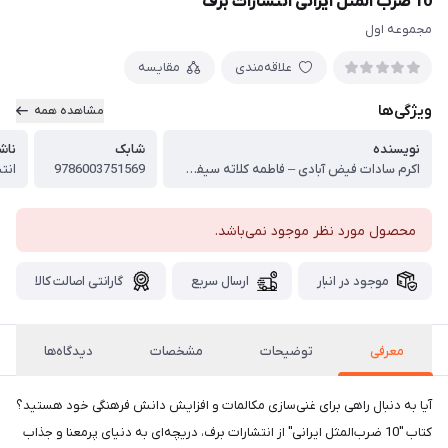
10 ضرب المثل ایرانی انتشارات برف
مجموعه اول
علاقه‌مندی
مقایسه
ویژگی‌ها
مشاهده همه
نویسنده
شابک
ناش
اکرم سادات فیض آبادی – فاطمه کلاته سیفری
9786003751569
انت
محصول مورد نظر موجود نمی‌باشد.
موجود در انبار
ارسال سریع
گارانتی اصالت کالا
معرفی
توضیحات
مشخصات
دیدگاه‌ها
آیا به دنبال راهی برای غنی‌سازی مکالمات و افزایش دانش فرهنگی خود هستید؟
کتاب "10 ضرب‌المثل ایرانی" از انتشارات برف، دریچه‌ای به دنیای پرمعنا و جذاب