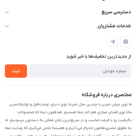
2424 3672 - 021
دسترسی سریع
info[at]arshtahrir.com
لیست محصولات
خدمات مشتریان
تهران - پیشوا - خیابان شهدای مدرسه - عرش تحریر
درباره ما
پرداخت الکترونیکی امن
راهنما
رویه ارسال کالا
از جدید‌ترین تخفیف‌ها با‌ خبر شوید
حریم خصوصی
تماس با ما
ثبت
مختصری درباره فروشگاه
ما توی عرش تحریر با چندین سال تجربه توی دنیای نوشت‌افزار و لوازم‌التحریر،
حالا توی فضای مجازی هم کنار شما هستیم. هدفمون اینه که محصولات
باکیفیت رو با قیمت مناسب و در سریع‌ترین زمان ممکن به دستتون برسونیم. ما
به حقوق مشتری‌هامون احترام می‌ذاریم و همیشه تلاش می‌کنیم که رضایت شما
رو جلب کنیم. پس اگه دنبال یه خرید راحت و مطمئن هستید، همین حالا سری