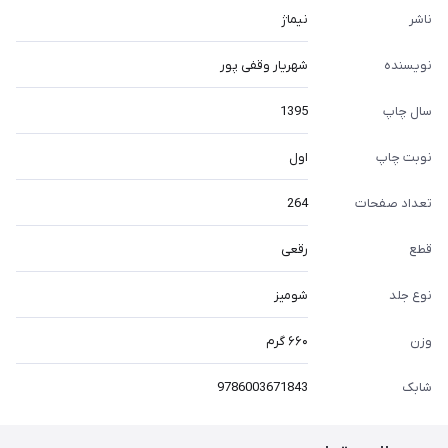
ناشر
نیماژ
نویسنده
شهریار وقفی پور
سال چاپ
1395
نوبت چاپ
اول
تعداد صفحات
264
قطع
رقعی
نوع جلد
شومیز
وزن
۶۶۰ گرم
شابک
9786003671843