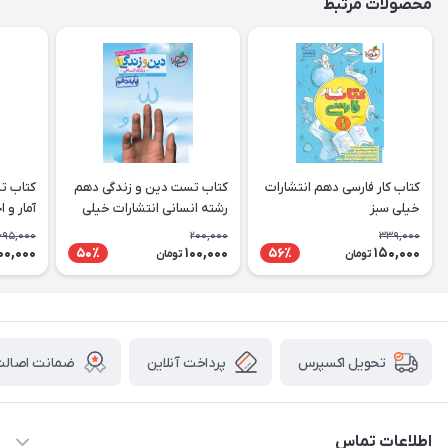
محصولات مرتبط
کتاب کار فارسی دهم انتشارات
کتاب تست دین و زندگی دهم
کتاب ت
خیلی سبز
رشته انسانی انتشارات خیلی
آمار و 
سبز
انتشارا
695,000
200,000
339,000
00,000
100,000
150,000
50٪
56٪
تومان
تومان
پرداخت آنلاین
ضمانت اصالت 
تحویل اکسپرس
اطلاعات تماس