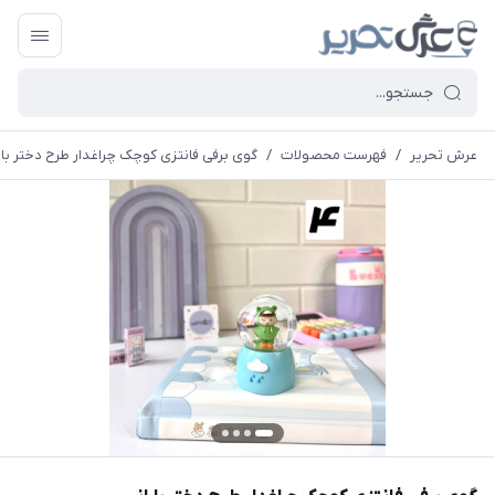
عرش تحریر
/
فهرست محصولات
/
گوی برفی فانتزی کوچک چراغدار طرح دختر بار