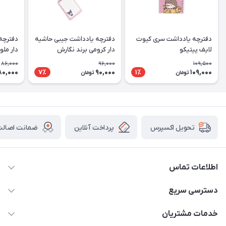
دفترچه یادداشت سری کیوت
دفترچه یادداشت جیبی حاشیه
دفترچه
لایف پیتیکو
دار کرومی برند نگارش
دار ملو
86,000
96,000
109,500
80,000
90,000
109,000
7٪
1٪
تومان
تومان
پرداخت آنلاین
ضمانت اصالت 
تحویل اکسپرس
اطلاعات تماس
2424 3672 - 021
دسترسی سریع
info[at]arshtahrir.com
لیست محصولات
خدمات مشتریان
تهران - پیشوا - خیابان شهدای مدرسه - عرش تحریر