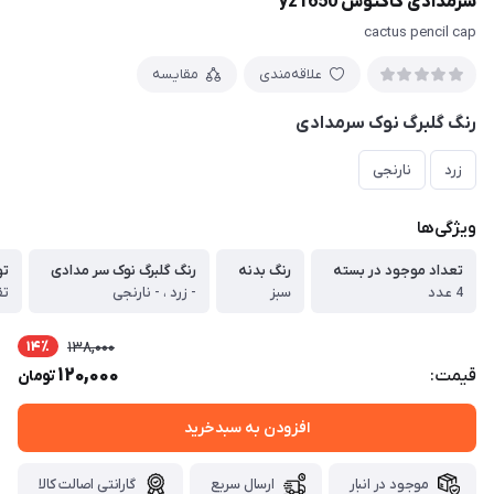
سرمدادی کاکتوس yz1650
cactus pencil cap
علاقه‌مندی
مقایسه
رنگ گلبرگ نوک سرمدادی
زرد
نارنجی
ویژگی‌ها
تعداد موجود در بسته
رنگ بدنه
رنگ گلبرگ نوک سر مدادی
تو
4 عدد
سبز
- زرد ، - نارنجی
14٪
138,000
120,000
قیمت:
تومان
افزودن به سبدخرید
موجود در انبار
ارسال سریع
گارانتی اصالت کالا