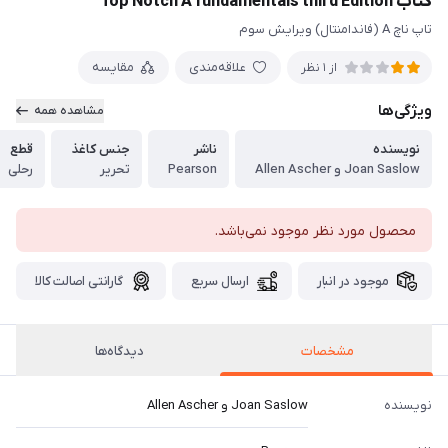
کتاب Top Notch A fundamentals third Edition
تاپ ناچ A (فاندامنتال) ویرایش سوم
علاقه‌مندی
مقایسه
از 1 نظر
ویژگی‌ها
مشاهده همه
نویسنده
ناشر
جنس کاغذ
قطع
Joan Saslow و Allen Ascher
Pearson
تحریر
رحلی
محصول مورد نظر موجود نمی‌باشد.
موجود در انبار
ارسال سریع
گارانتی اصالت کالا
مشخصات
دیدگاه‌ها
نویسنده
Joan Saslow و Allen Ascher