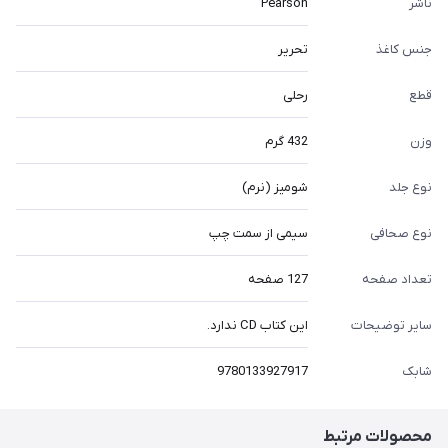
ناشر
Pearson
جنس کاغذ
تحریر
قطع
رحلی
وزن
432 گرم
نوع جلد
شومیز (نرم)
نوع صحافی
سیمی از سمت چپ
تعداد صفحه
127 صفحه
سایر توضیحات
این کتاب CD ندارد.
شابک
9780133927917
محصولات مرتبط