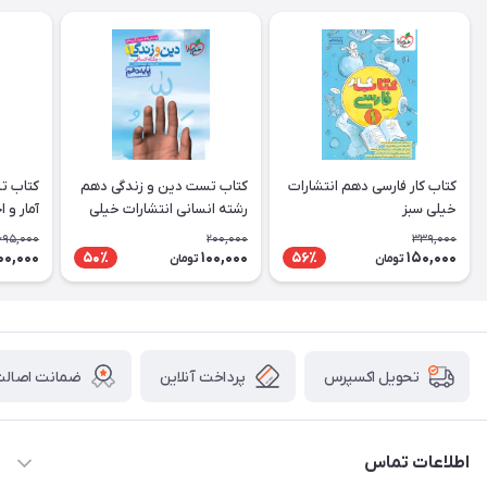
کتاب کار فارسی دهم انتشارات
کتاب تست دین و زندگی دهم
کتاب ت
خیلی سبز
رشته انسانی انتشارات خیلی
آمار و 
سبز
انتشارا
695,000
200,000
339,000
00,000
100,000
150,000
50٪
56٪
تومان
تومان
پرداخت آنلاین
ضمانت اصالت 
تحویل اکسپرس
اطلاعات تماس