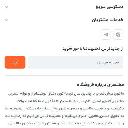
2424 3672 - 021
دسترسی سریع
info[at]arshtahrir.com
لیست محصولات
خدمات مشتریان
تهران - پیشوا - خیابان شهدای مدرسه - عرش تحریر
درباره ما
پرداخت الکترونیکی امن
راهنما
رویه ارسال کالا
از جدید‌ترین تخفیف‌ها با‌ خبر شوید
حریم خصوصی
تماس با ما
ثبت
مختصری درباره فروشگاه
ما توی عرش تحریر با چندین سال تجربه توی دنیای نوشت‌افزار و لوازم‌التحریر،
حالا توی فضای مجازی هم کنار شما هستیم. هدفمون اینه که محصولات
باکیفیت رو با قیمت مناسب و در سریع‌ترین زمان ممکن به دستتون برسونیم. ما
به حقوق مشتری‌هامون احترام می‌ذاریم و همیشه تلاش می‌کنیم که رضایت شما
رو جلب کنیم. پس اگه دنبال یه خرید راحت و مطمئن هستید، همین حالا سری