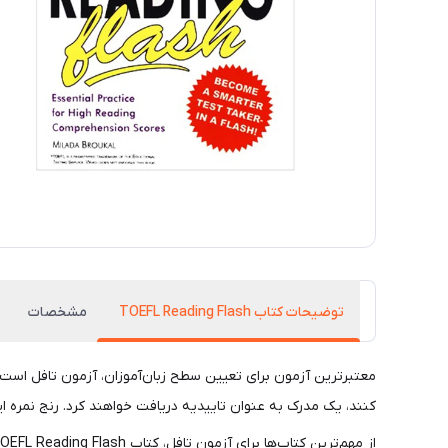
توضیحات کتاب TOEFL Reading Flash
مشخصات
کنند، یک مدرک به عنوان تاییدیه دریافت خواهند کرد. رنج نمره این آزمون از عدد 0- 120 است که این نمره نشان‌ دهنده میزان تسلط فرد در مهارت ‌های چهار گان