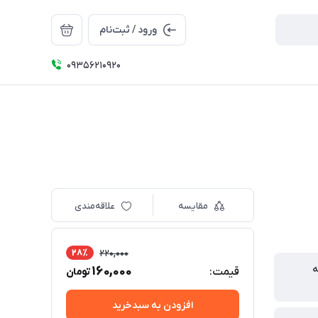
ورود / ثبت‌نام
09356210920
مقایسه
علاقه‌مندی
28٪
220,000
ه
160,000
قیمت:
تومان
افزودن به سبدخرید