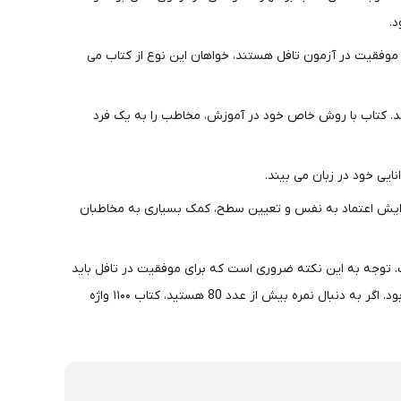
.
شده اند. افرادی که به دنبال موفقیت در آزمون تافل هستند، خواهان این نوع از کتاب می
تفاوت میان Reference و Inference و مسائلی از این قیبل را می‌آموزند. کتاب با روش خاص خود در آموزش، مخاطب را به یک فرد
ی خود در زبان می‌ بیند.
 تست‌ ها برای افزایش اعتماد به نفس و تعیین سطح، کمک بسیاری به مخاطبان
ای مهم و اساسی در زمینه پاسخ به هر نوع سوالی از جمله مطالب عنوان شده، در کتاب TOEFL Reading Flash PETERSON است. توجه به این نکته ضروری است که برای موفقیت در تافل باید
یک گنجینه وسیعی از لغات در ذهن داشته باشید. زیرا بدون داشتن این گنجینه لغات، امکان پاسخ دادن برای متقاضی آزمون غیر ممکن خواهد بود. اگر به دنبال نمره‌ بیش از عدد 80 هستید، کتاب ۱۱۰۰ واژه