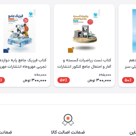
دهم
کتاب تست ریاضیات گسسته و
کتاب فیزیک جامع پایه دوازد
لی سبز
آمار و احتمال جامع کنکور انتشارات
تجربی مهروماه انتشارات مهرو
مهروماه
790,000
695,000
300,000
300,000
٪
57٪
50٪
تومان
تومان
این
ضمانت اصالت کالا
ضمانت 