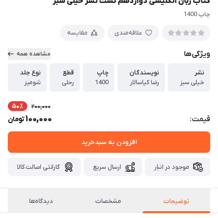
کتاب زبان انگلیسی دوازدهم تست نشر خیلی سبز
چاپ 1400
علاقه‌مندی
مقایسه
ویژگی‌ها
مشاهده همه
نشر
نویسندگان
چاپ
قطع
نوع جلد
خیلی سبز
رضا کیاسالار
1400
رحلی
شومیز
50٪
200,000
100,000
قیمت:
تومان
افزودن به سبدخرید
موجود در انبار
ارسال سریع
گارانتی اصالت کالا
توضیحات
مشخصات
دیدگاه‌ها