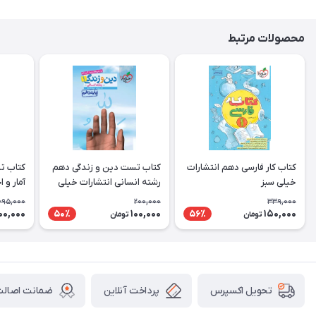
محصولات مرتبط
کتاب کار فارسی دهم انتشارات
کتاب تست دین و زندگی دهم
کتاب ت
خیلی سبز
رشته انسانی انتشارات خیلی
آمار و 
سبز
انتشارا
695,000
200,000
339,000
00,000
100,000
150,000
50٪
56٪
تومان
تومان
پرداخت آنلاین
ضمانت اصالت 
تحویل اکسپرس