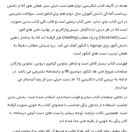
هدف از تألیف کتاب انگلیسی دوازدهم تست خیلی سبز، همان طور که از نامش
پیداست آمادگی دانش آموزان سال دوازدهم برای کنکور است. سوالات تشریحی
در این کتاب جای ندارد. لحن کتاب رسمی است و قالب کلی کتاب بدین صورت
است که در هر درس ابتدا گرامر، سپس واژگان و در نهایت متن های کلوز
تست (cloze test) و درک مطلب (reading) قرار گرفته اند که به ساختار ذهنی
دانش آموز برای مواجهه با کنکور کمک می کند، زیرا چینش مطالب دقیقاً به
همان ترتیب تست های کنکور است.
فهرست کتاب بسیار کامل است و شامل عناوین گرامری دروس، عناوین واژگان،
صفحات شروع متن ها، کنکور سراسری 98 و پاسخنامه تشریحی می باشد. در
ادامه به بررسی کتاب انگلیسی 12 ام تست خیلی سبز اثر رضا کیاسالار می
پردازیم.
در تمامی صفحات کتاب سایز و فونت استاندارد انتخاب شده است. بخش بندی
مناسب، استفاده از جداول رنگی متناسب با محتوای کتاب به خوبی صورت گرفته
است. همچنین نکات نیازمند توجه بیشتر یا تست های دست گرمی درسنامه، با
کادر رنگی به خوبی از بقیه متن جدا شده اند.
رنگ بنفش جلد کتاب در کنار طرح جالب و مرتبط آن که نمای برج ساعت لندن