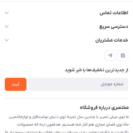
اطلاعات تماس
2424 3672 - 021
دسترسی سریع
info[at]arshtahrir.com
لیست محصولات
خدمات مشتریان
تهران - پیشوا - خیابان شهدای مدرسه - عرش تحریر
درباره ما
پرداخت الکترونیکی امن
راهنما
رویه ارسال کالا
از جدید‌ترین تخفیف‌ها با‌ خبر شوید
حریم خصوصی
تماس با ما
ثبت
مختصری درباره فروشگاه
ما توی عرش تحریر با چندین سال تجربه توی دنیای نوشت‌افزار و لوازم‌التحریر،
حالا توی فضای مجازی هم کنار شما هستیم. هدفمون اینه که محصولات
باکیفیت رو با قیمت مناسب و در سریع‌ترین زمان ممکن به دستتون برسونیم. ما