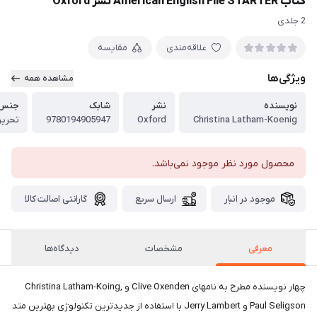
کتاب American English File STARTER نشر Oxford
2 جلدی
علاقه‌مندی
مقایسه
ویژگی‌ها
مشاهده همه
نویسنده
نشر
شابک
جنس 
Christina Latham-Koenig
Oxford
9780194905947
تحریر
محصول مورد نظر موجود نمی‌باشد.
موجود در انبار
ارسال سریع
گارانتی اصالت کالا
معرفی
مشخصات
دیدگاه‌ها
چهار نویسنده مطرح به نامهای Clive Oxenden و Christina Latham-Koing,
Paul Seligson و Jerry Lambert با استفاده از جدیدترین تکنولوژی بهترین متد