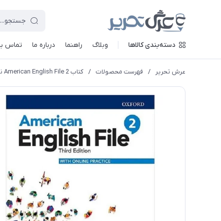
دسته‌بندی کالاها
وبلاگ
راهنما
درباره ما
تماس با 
عرش تحریر
/
فهرست محصولات
/
کتاب American English File 2 نشر Oxford