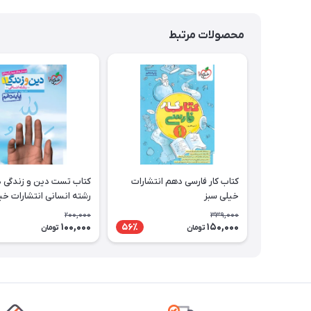
محصولات مرتبط
کتاب کار فارسی دهم انتشارات
کتاب تست دین و زندگی 
خیلی سبز
رشته انسانی انتشارات خی
200,000
339,000
100,000
150,000
56٪
تومان
تومان