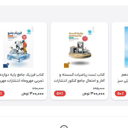
دهم
کتاب تست ریاضیات گسسته و
کتاب فیزیک جامع پایه دوازد
لی سبز
آمار و احتمال جامع کنکور انتشارات
تجربی مهروماه انتشارات مهرو
مهروماه
790,000
695,000
300,000
300,000
٪
57٪
50٪
تومان
تومان