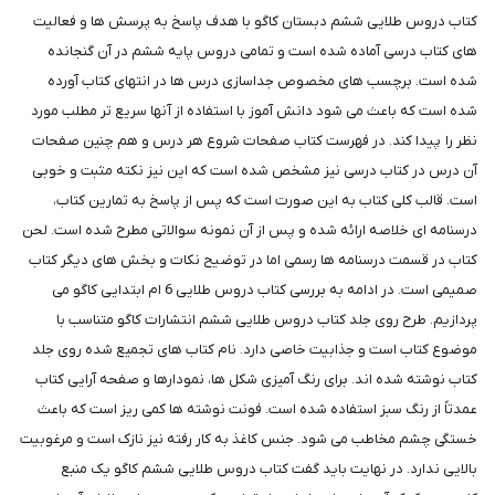
کتاب دروس طلایی ششم دبستان کاگو با هدف پاسخ به پرسش ها و فعالیت
های کتاب درسی آماده شده است و تمامی دروس پایه ششم در آن گنجانده
شده است. برچسب های مخصوص جداسازی درس ها در انتهای کتاب آورده
شده است که باعث می شود دانش آموز با استفاده از آنها سریع تر مطلب مورد
نظر را پیدا کند. در فهرست کتاب صفحات شروع هر درس و هم چنین صفحات
آن درس در کتاب درسی نیز مشخص شده است که این نیز نکته مثبت و خوبی
است. قالب کلی کتاب به این صورت است که پس از پاسخ به تمارین کتاب،
درسنامه ای خلاصه ارائه شده و پس از آن نمونه سوالاتی مطرح شده است. لحن
کتاب در قسمت درسنامه ها رسمی اما در توضیح نکات و بخش های دیگر کتاب
صمیمی است. در ادامه به بررسی کتاب دروس طلایی 6 ام ابتدایی کاگو می
پردازیم. طرح روی جلد کتاب دروس طلایی ششم انتشارات کاگو متناسب با
موضوع کتاب است و جذابیت خاصی دارد. نام کتاب های تجمیع شده روی جلد
کتاب نوشته شده اند. برای رنگ آمیزی شکل ها، نمودارها و صفحه آرایی کتاب
عمدتاً از رنگ سبز استفاده شده است. فونت نوشته ها کمی ریز است که باعث
خستگی چشم مخاطب می شود. جنس کاغذ به کار رفته نیز نازک است و مرغوبیت
بالایی ندارد. در نهایت باید گفت کتاب دروس طلایی ششم کاگو یک منبع