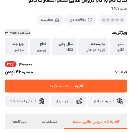
کتاب گام به گام دروس طلایی ششم انتشارات کاگو
چاپ 1403
علاقه‌مندی
مقایسه
ویژگی‌ها
مشاهده همه
نشر
نویسنده
سال چاپ
قطع
نوع جلد
کاگو
گروه مولفان
1403
وزیری
شومیز
32٪
380,000
260,000
قیمت:
تومان
افزودن به سبدخرید
موجود در انبار
ارسال سریع
گارانتی اصالت کالا
گام به گام دروس طلایی ششم
مشخصات
دیدگاه‌ها