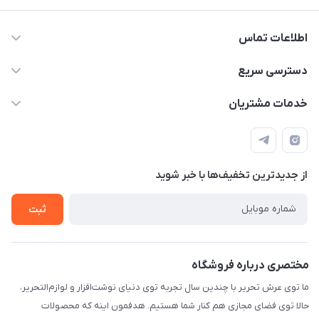
اطلاعات تماس
2424 3672 - 021
دسترسی سریع
info[at]arshtahrir.com
لیست محصولات
خدمات مشتریان
تهران - پیشوا - خیابان شهدای مدرسه - عرش تحریر
درباره ما
پرداخت الکترونیکی امن
راهنما
رویه ارسال کالا
از جدید‌ترین تخفیف‌ها با‌ خبر شوید
حریم خصوصی
تماس با ما
ثبت
مختصری درباره فروشگاه
ما توی عرش تحریر با چندین سال تجربه توی دنیای نوشت‌افزار و لوازم‌التحریر،
حالا توی فضای مجازی هم کنار شما هستیم. هدفمون اینه که محصولات