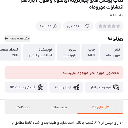
کتاب پرسش های چهارگزینه ای علوم و فنون ۲ یازدهم
انتشارات مهروماه
چاپ 1403
علاقه‌مندی
مقایسه
ویژگی‌ها
مشاهده همه
نشر
چاپ
سری
نویسنده
تعداد صفح
مهر و ماه
1403
پاورتست
ابوالفضل قاضی
280
محصول مورد نظر موجود نمی‌باشد.
موجود در انبار
ارسال سریع
گارانتی اصالت کالا
ویژگی‌های کتاب
مشخصات
دیدگاه‌ها
- دارای بیش از ۸۳۰ تست جانانه، استاندارد و طبقه‌بندی شده کاملا مطابق با