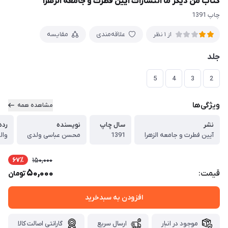
کتاب من دیگر ما انتشارات آیین فطرت و جامعه الزهرا
چاپ 1391
علاقه‌مندی
مقایسه
از 1 نظر
جلد
5
4
3
2
ویژگی‌ها
مشاهده همه
نشر
سال چاپ
نویسنده
رده
آیین فطرت و جامعه الزهرا
1391
محسن عباسی ولدی
وال
67٪
150,000
50,000
قیمت:
تومان
افزودن به سبدخرید
موجود در انبار
ارسال سریع
گارانتی اصالت کالا