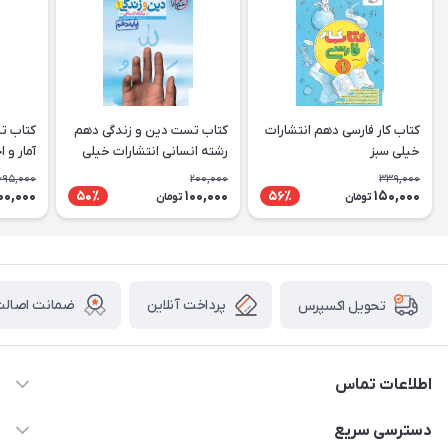
کتاب کار فارسی دهم انتشارات
کتاب تست دین و زندگی دهم
کتاب ت
خیلی سبز
رشته انسانی انتشارات خیلی
آمار و 
سبز
انتشارا
695,000
200,000
339,000
00,000
100,000
150,000
50٪
56٪
تومان
تومان
پرداخت آنلاین
ضمانت اصالت 
تحویل اکسپرس
اطلاعات تماس
2424 3672 - 021
دسترسی سریع