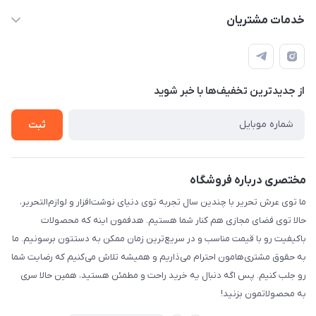
info[at]arshtahrir.com
لیست محصولات
خدمات مشتریان
تهران - پیشوا - خیابان شهدای مدرسه - عرش تحریر
درباره ما
پرداخت الکترونیکی امن
راهنما
رویه ارسال کالا
از جدید‌ترین تخفیف‌ها با‌ خبر شوید
حریم خصوصی
تماس با ما
ثبت
مختصری درباره فروشگاه
ما توی عرش تحریر با چندین سال تجربه توی دنیای نوشت‌افزار و لوازم‌التحریر،
حالا توی فضای مجازی هم کنار شما هستیم. هدفمون اینه که محصولات
باکیفیت رو با قیمت مناسب و در سریع‌ترین زمان ممکن به دستتون برسونیم. ما
به حقوق مشتری‌هامون احترام می‌ذاریم و همیشه تلاش می‌کنیم که رضایت شما
رو جلب کنیم. پس اگه دنبال یه خرید راحت و مطمئن هستید، همین حالا سری
به محصولاتمون بزنید!