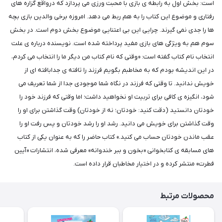
است: بخش اول به رابطه ی بازی با محبت ورزی می پردازد که درواقع گزاره های
رفتاری و موضوع این کتاب را به هم ربط می دهد. امروزه برخی والدین بازی بچه
ها را جدی نمی گیرند. چرایی این بی اعتنایی موضوع بخش دوم است. در بخش
سوم هم به ویژگی های بازی مفید پرداخته شده است. نویسنده درباره ی علت
انتخاب نام کتاب گفته است: «وقتی که نام کتاب من دیگر ما را انتخاب می کردم،
در این اندیشه بودم که به مخاطبم بگویم فرزند را تافته ی جدابافته ای از
خویش ندانید. تا وقتی که فرزند در نگاه شما موجودی جدا از شما تعریف می
شود، انگیزه ی کافی برای تربیت او نخواهید داشت؛ اما وقتی که فرزند خود را
خودتان دانستید (دقت کنید: خودتان؛ نه از خودتان) وقت گذاشتن برای او را
وقت گذاشتن برای خویش می دانید. رشد او را رشد خودتان و پس رفت او را
عقب ‎ماندن خودتان حساب می کنید.» کتاب حاضر را که به ‎عنوان یکی از کتاب
های مسابقه ی کتابخوانی «بخون و ببر خندوانه» معرفی شده، انتشارات «آیین
فطرت» منتشر کرده و در اختیار مخاطبان قرار داده است.
محصولات مرتبط