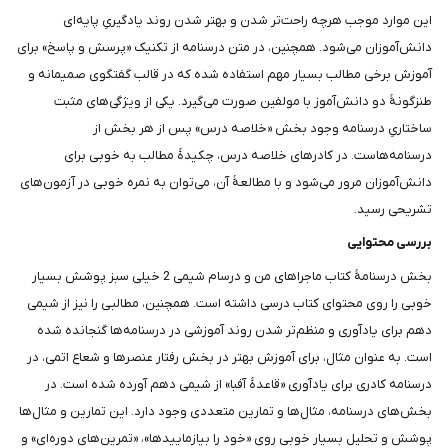
این موارد موجب هرچه راحت‌تر شدن و بهتر شدن روند یادگیریِ پایه‌ای
دانش‌آموزان می‌شود. همچنین، در متن درسنامه از تکنیک «پرسش‌ و پاسخ» برای
آموزش برخی مطالب بسیار مهم استفاده شده که در قالب گفتگوی صمیمانه و
طنزگونۀ دو دانش‌آموز با مولفین صورت می‌گیرد. یکی از ویژگی‌های مثبت
ساختاریِ درسنامه‌ وجود بخش «خلاصه درس» پس از هر بخش از
درسنامه‌هاست. در کادرهای خلاصه درس، چکیدۀ مطالب به خوبی برای
دانش‌آموزان مرور می‌شود و با مطالعۀ آن، می‌توان به نمره خوبی در آزمون‌های
تشریحی رسید.
بررسی محتوایی
بخش درسنامۀ کتاب ماجراهای من و درسام شیمی 2 خیلی سبز پوشش بسیار
خوبی را روی محتوای کتاب درسی داشته است. همچنین، مطالبی را نیز از شیمی
دهم برای یادآوری و منظم‌تر شدن روند آموزشی در درسنامه‌ها گنجانده شده
است. به عنوان مثال، برای آموزش بهتر در بخش رفتار عنصرها و شعاع اتمی، در
درسنامه کادری برای یادآوری «قاعدۀ آفبا» از شیمی دهم آورده شده است. در
بخش‌های درسنامه، مثال‌ها و تمارین متعددی وجود دارد. این تمارین و مثال‌ها
پوشش و تحلیل بسیار خوبی روی «خود را بیازمایید‌ها»، «تمرین‌های دوره‌ای» و