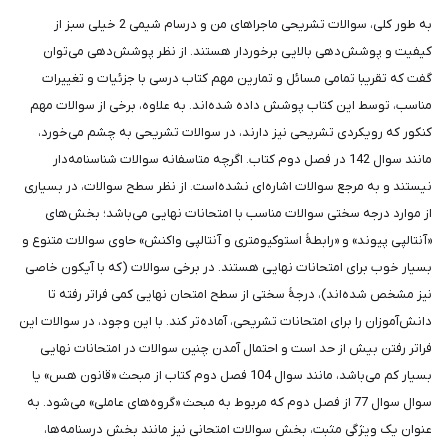
به طور کلی، سوالات تشریحی ماجراهای من و درسام شیمی 2 خیلی سبز از
کیفیت و پوشش‌دهی بالایی برخوردار هستند. از نظر پوشش‌دهی می‌توان
گفت که تقریبا تمامی مسائل و تمارین مهم کتاب درسی با جزئیات و تغییرات
مناسب، توسط این کتاب پوشش داده شده‌اند. به علاوه، برخی از سوالات مهم
کنکور که رویکردی تشریحی نیز دارند، در سوالات تشریحی به چشم می‌خورد،
مانند سوال 142 در فصل دوم کتاب. اگرچه متاسفانه سوالات شناسنامه‌دار
نیستند و به مرجع سوالات اشاره‌ای نشده‌است. از نظر سطح سوالات، در بسیاری
از موارد درجه سختی سوالات مناسب با امتحانات نهایی می‌باشد؛ بخش‌های
«آنتالپی پیوند» و «رابطۀ استوکیومتری و آنتالپی واکنش» حاوی سوالات متنوع و
بسیار خوب برای امتحانات نهایی هستند. در برخی سوالات (که با آیکون خاصی
نیز مشخص شده‌اند)، درجۀ سختی از سطح امتحان نهایی کمی فراتر رفته تا
دانش‌آموزان را برای امتحانات تشریحی، آماده‌تر کند. با این وجود، در سوالات این
فراتر رفتن بیش از حد است و احتمال آمدن چنین سوالات در امتحانات نهایی
بسیار کم می‌باشد، مانند سوال 104 فصل دوم کتاب از مبحث «قانون هس» یا
سوال سوال 77 از فصل دوم که مربوط به مبحث «گروه‌های عاملی» می‌شود. به
عنوان یک ویژگی مثبت، بخش سوالات امتحانی نیز مانند بخش درسنامه‌ها،