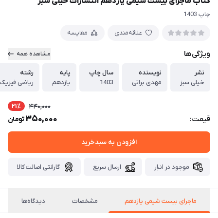
کتاب ماجرای بیست شیمی یازدهم انتشارات خیلی سبز
چاپ 1403
علاقه‌مندی
مقایسه
ویژگی‌ها
مشاهده همه
نشر
نویسنده
سال چاپ
پایه
رشته
خیلی سبز
مهدی براتی
1403
یازدهم
ریاضی فیزیک 
21٪
440,000
350,000
قیمت:
تومان
افزودن به سبدخرید
موجود در انبار
ارسال سریع
گارانتی اصالت کالا
ماجرای بیست شیمی یازدهم
مشخصات
دیدگاه‌ها