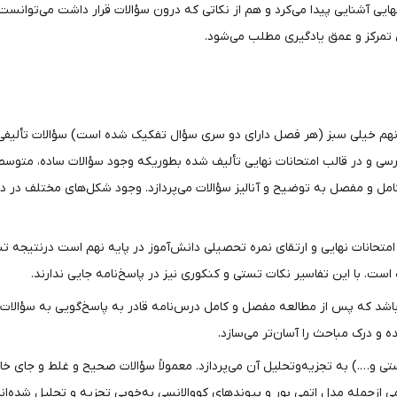
 نهایی آشنایی پیدا می‌کرد و هم از نکاتی که درون سؤالات قرار داشت می‌توانس
 تمرکز و عمق یادگیری مطلب می‌شود.
هم خیلی سبز (هر فصل دارای دو سری سؤال تفکیک‌ شده است) سؤالات تألیفی ت
 درسی و در قالب امتحانات نهایی تألیف شده بطوریکه وجود سؤالات ساده، مت
ر کامل و مفصل به توضیح و آنالیز سؤالات می‌پردازد. وجود شکل‌های مختلف در 
حانات نهایی و ارتقای نمره تحصیلی دانش‌آموز در پایه نهم است درنتیجه تست
ست. با این تفاسیر نکات تستی و کنکوری نیز در پاسخ‌نامه جایی ندارند.
اشد که پس از مطالعه مفصل و کامل درس‌نامه قادر به پاسخ‌گویی به سؤالات
 و درک مباحث را آسان‌تر می‌سازد.
ی و….) به تجزیه‌وتحلیل آن می‌پردازد. معمولاً سؤالات صحیح و غلط و جای خال
ازجمله مدل اتمی بور و پیوندهای کووالانسی به‌خوبی تجزیه‌ و تحلیل شده‌ا