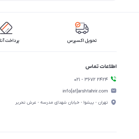
تحویل اکسپرس
پرداخت آنل
اطلاعات تماس
2424 3672 - 021
info[at]arshtahrir.com
تهران - پیشوا - خیابان شهدای مدرسه - عرش تحریر