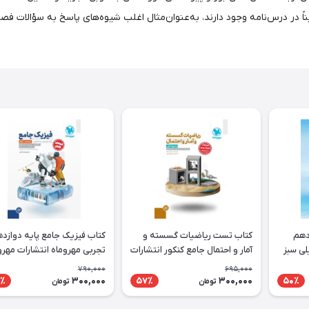
ً در درس‌نامه وجود دارند، به‌عنوان‌مثال اغلب شیوه‌های پاسخ به سؤالات فصل 
دهم
کتاب تست ریاضیات گسسته و
کتاب فیزیک جامع پایه دوازد
لی سبز
آمار و احتمال جامع کنکور انتشارات
تجربی مهروماه انتشارات مهرو
مهروماه
790,000
695,000
300,000
300,000
٪
57٪
50٪
تومان
تومان