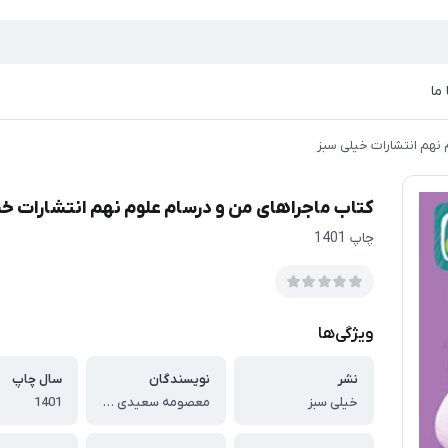
ما
 نهم انتشارات خیلی سبز
کتاب ماجراهای من و درسام علوم نهم انتشارات خی
چاپ 1401
ویژگی‌ها
نشر
نویسندگان
سال چاپ
خیلی سبز
معصومه سعیدی , مهرناز صادقی , ریحانه شعبان زاده , زهرا حسن زاده
1401