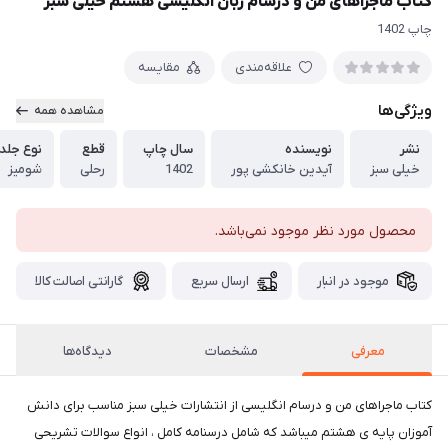
کتاب ماجراهای من و درسام زبان انگلیسی هشتم خیلی سبز
چاپ 1402
علاقه‌مندی
مقایسه
ویژگی‌ها
مشاهده همه
نشر
نویسنده
سال چاپ
قطع
نوع جلد
خیلی سبز
آیدین خانکشی پور
1402
رحلی
شومیز
محصول مورد نظر موجود نمی‌باشد.
موجود در انبار
ارسال سریع
گارانتی اصالت کالا
معرفی
مشخصات
دیدگاه‌ها
کتاب ماجراهای من و درسام انگلیسی از انتشارات خیلی سبز مناسب برای دانش
آموزان پایه ی هشتم میباشد که شامل درسنامه کامل ، انواع سوالات تشریحی