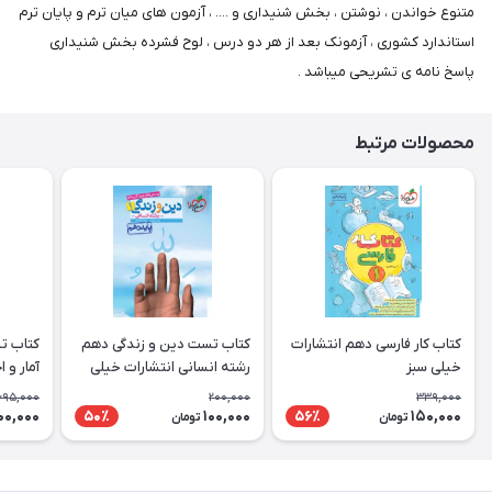
متنوع خواندن ، نوشتن ، بخش شنیداری و .... ، آزمون های میان ترم و پایان ترم
استاندارد کشوری ، آزمونک بعد از هر دو درس ، لوح فشرده بخش شنیداری
پاسخ نامه ی تشریحی میباشد .
محصولات مرتبط
کتاب کار فارسی دهم انتشارات
کتاب تست دین و زندگی دهم
کتاب ت
خیلی سبز
رشته انسانی انتشارات خیلی
آمار و 
سبز
انتشارا
695,000
200,000
339,000
00,000
100,000
150,000
50٪
56٪
تومان
تومان