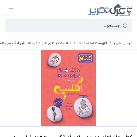
عرش تحریر
/
فهرست محصولات
/
کتاب ماجراهای من و درسام زبان انگلیسی ه