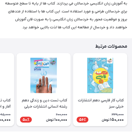
به آموزش زبان انگلیسی خردسالان می پردازند. کتاب ها از پایه تا سطح متوسطه
برای خردسالان طراحی و مورد استفاده است. این کتاب ها با استفاده از متدهای
بروز و موقعیت محور به خردسالان زبان انگلیسی را به صورت فان آموزش
خواهند داد و خردسال از مطالعه این کتاب ها لذت بالایی خواهد برد.
محصولات مرتبط
کتاب کار فارسی دهم انتشارات
کتاب تست دین و زندگی دهم
کتاب ت
خیلی سبز
رشته انسانی انتشارات خیلی
آمار و 
سبز
انتشارا
695,000
200,000
339,000
00,000
100,000
150,000
50٪
56٪
تومان
تومان