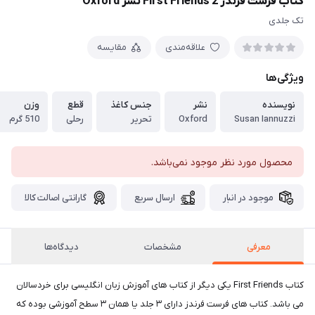
کتاب فرست فرندز 2 First Friends نشر Oxford
تک جلدی
علاقه‌مندی
مقایسه
ویژگی‌ها
نویسنده
نشر
جنس کاغذ
قطع
وزن
Susan Iannuzzi
Oxford
تحریر
رحلی
510 گرم
محصول مورد نظر موجود نمی‌باشد.
موجود در انبار
ارسال سریع
گارانتی اصالت کالا
معرفی
مشخصات
دیدگاه‌ها
کتاب First Friends یکی دیگر از کتاب های آموزش زبان انگلیسی برای خردسالان
می باشد. کتاب های فرست فرندز دارای ۳ جلد یا همان ۳ سطح آموزشی بوده که