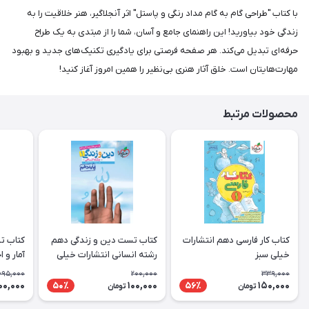
با کتاب "طراحی گام به گام مداد رنگی و پاستل" اثر آنجلاگیر، هنر خلاقیت را به
زندگی خود بیاورید! این راهنمای جامع و آسان، شما را از مبتدی به یک طراح
حرفه‌ای تبدیل می‌کند. هر صفحه فرصتی برای یادگیری تکنیک‌های جدید و بهبود
مهارت‌هایتان است. خلق آثار هنری بی‌نظیر را همین امروز آغاز کنید!
محصولات مرتبط
کتاب کار فارسی دهم انتشارات
کتاب تست دین و زندگی دهم
کتاب ت
خیلی سبز
رشته انسانی انتشارات خیلی
آمار و 
سبز
انتشارا
695,000
200,000
339,000
00,000
100,000
150,000
50٪
56٪
تومان
تومان