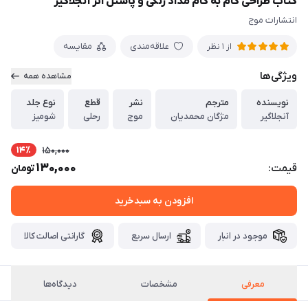
کتاب طراحی گام به گام مداد رنگی و پاستل اثر آنجلاگیر
انتشارات موج
علاقه‌مندی
مقایسه
از 1 نظر
ویژگی‌ها
مشاهده همه
نویسنده
مترجم
نشر
قطع
نوع جلد
آنجلاگیر
مژگان محمدیان
موج
رحلی
شومیز
14٪
150,000
130,000
قیمت:
تومان
افزودن به سبدخرید
موجود در انبار
ارسال سریع
گارانتی اصالت کالا
معرفی
مشخصات
دیدگاه‌ها