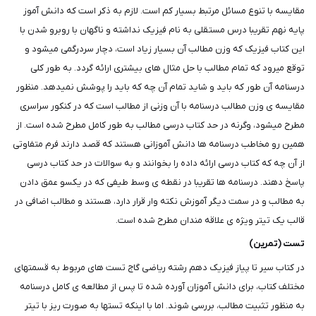
مقایسه با تنوع مسائل مرتبط بسیار کم است. لازم به ذکر است که دانش آموز
پایه نهم تقریبا درس مستقلی به نام فیزیک نداشته و ناگهان با روبرو شدن با
این کتاب فیزیک که وزن مطالب آن بسیار زیاد است، دچار سردرگمی میشود و
توقع میرود که تمام مطالب با حل مثال های بیشتری ارائه گردد. به طور کلی
درسنامه آن طور که باید و شاید تمام آن چه که باید را پوشش نمیدهد. منظور
مقایسه ی وزن مطالب درسنامه با آن وزنی از مطالب است که در کنکور سراسری
مطرح میشود، وگرنه در حد کتاب درسی مطالب به طور کامل مطرح شده است. از
همین رو مخاطب درسنامه ها دانش آموزانی هستند که قصد دارند فرم متفاوتی
از آن چه که کتاب درسی ارائه داده را بخوانند و به سوالات در حد کتاب درسی
پاسخ دهند. درسنامه ها تقریبا در نقطه ی وسط طیفی که در یکسو عمق دادن
به مطالب و در سمت دیگر آموزش نکته وار قرار دارد، هستند و مطالب اضافی در
قالب یک تیتر ویژه ی علاقه مندان مطرح شده است.
تست (تمرین)
در کتاب سیر تا پیاز فیزیک دهم رشته ریاضی گاج تست های مربوط به قسمتهای
مختلف کتاب، برای دانش آموزان آورده شده تا پس از مطالعه ی کامل درسنامه
به منظور تثبیت مطالب، بررسی شوند. اما با اینکه تستها به صورت ریز با تیتر