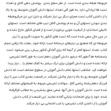
مربوطه طبقه بندی شده است ، از نظر سطح بندی ، پوشش دهی کامل و تعداد
تست ها ایراداتی دارد. به طور کلی تعداد تستها دانش آموزان متوسط رو به بالا
را از داشتن کتاب تست مجزای دیگر بی نیاز نمیکند و دلیل این نیز میکروطبقه
بندی نبودن تستهای آن و عدم پوشش کامل تیپ های مختلف است. تستهای
تالیفی استاندارد از کیفیت خوبی برخوردار است و از فضای کنکور خارج نشده و
در عین حال سعی شده است که تست های کنکور به صورت کاربردی با تیتر
مربوطه ای که منطبق بر تیترهای درسنامه است، ارائه شود. بعلت بالا نرفتن حجم
کتاب، تعداد تستها کمتر از آنچه که برای آمادگی کنکور پیش بینی میشود، است.
پاسخنامه ها آنطور که درخور دانش آموزان دهم است به طور کاملا تشریحی
ارائه نشده است و دانش آموزان برای درک بیشتر به کمک معلم یا ... نیاز پیدا
خواهند کرد. مخاطب تستها تمام دانش آموزان در سطوح مختلف است، اما دانش
آموزان متوسط رو به بالا را دچار چالش نمیکند. در قسمت بعدی کتاب سیر تا پیاز
فیزیک دهم رشته ریاضی گاج ، سوالات تشریحی مربوط به قسمتهای مختلف ارائه
شده است. دانش آموزان با حل آنها، ضمن عمق بخشیدن به مطالب فراگرفته
شده، خود را برای امتحانات پایانی آماده نمایند. این قسمت از کتاب دانش
آموزان را از داشتن کتاب تشریحی یا شب امتحانی بی نیاز میکند.