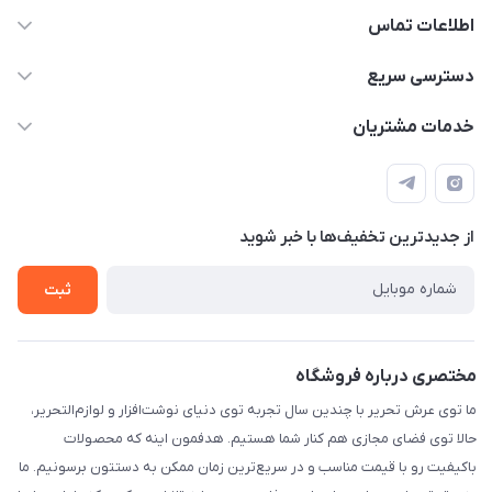
اطلاعات تماس
2424 3672 - 021
دسترسی سریع
info[at]arshtahrir.com
لیست محصولات
خدمات مشتریان
تهران - پیشوا - خیابان شهدای مدرسه - عرش تحریر
درباره ما
پرداخت الکترونیکی امن
راهنما
رویه ارسال کالا
از جدید‌ترین تخفیف‌ها با‌ خبر شوید
حریم خصوصی
تماس با ما
ثبت
مختصری درباره فروشگاه
ما توی عرش تحریر با چندین سال تجربه توی دنیای نوشت‌افزار و لوازم‌التحریر،
حالا توی فضای مجازی هم کنار شما هستیم. هدفمون اینه که محصولات
باکیفیت رو با قیمت مناسب و در سریع‌ترین زمان ممکن به دستتون برسونیم. ما