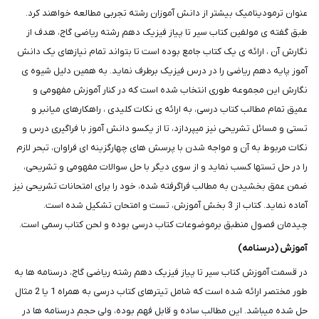
عنوان ترمودینامیک بیشتر از دانش آموزان رشته تجربی مطالعه خواهند کرد.
طبق گفته ی مولفین کتاب سیر تا پیاز فیزیک دهم رشته ریاضی گاج، هدف از
نگارش آن ، ارائه ی یک کتاب جامع بوده است تا بتواند تمام نیازهای یک دانش
آموز پایه دهم ریاضی را در درس فیزیک برطرف نماید. به همین دلیل شیوه ی
نگارش این مجموعه طوری انتخاب شده است که در کنار آموزش مفهومی و
عمیق تمام مطالب کتاب درسی، به ارائه ی نکات کلیدی ، راهکارهای میانبر و
تستی و مسائل تشریحی نیز میپردازد، تا از یکسو دانش آموز با فراگیری درس و
نکات مربوط به آن و مواجه شدن با پرسش های چهارگزینه ای فراوان، تبحر لازم
را در حل تستها کسب نماید و از سوی دیگر با حل سوالات مفهومی و تشریحی،
ضمن عمق بخشیدن به مطالب فراگرفته شده، خود را برای امتحانات تشریحی نیز
آماده نماید. کتاب از 3 بخش آموزش، تست و امتحان تشکیل شده است.
چیدمان فصول منطبق برموضوعات کتاب درسی بوده و لحن کتاب رسمی است.
آموزش (درسنامه)
در قسمت آموزش کتاب سیر تا پیاز فیزیک دهم رشته ریاضی گاج، درسنامه ها به
طور مختصر ارائه شده است که شامل تیترهای کتاب درسی به همراه 1 یا 2 مثال
حل شده میباشد. این مطالب ساده و قابل فهم بوده، ولی حجم درسنامه ها در