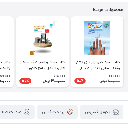
محصولات مرتبط
کتاب تست دین و زندگی دهم
کتاب تست ریاضیات گسسته و
رشته انسانی انتشارات خیلی
آمار و احتمال جامع کنکور
رشته ان
سبز
انتشارات مهروماه
سبز
560,000
695,000
200,000
50,000
300,000
100,000
57٪
50٪
تومان
تومان
پرداخت آنلاین
ضمانت اصالت 
تحویل اکسپرس