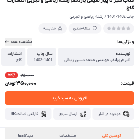
کتاب سیر تا پیاز شیمی یازدهم رشته ریاضی و تجربی انتشارات
گاج
چاپ 1402-1401 / رشته ریاضی و تجربی
علاقه‌مندی
مقایسه
ویژگی‌ها
مشاهده همه
نویسنده
سال چاپ
انتشارات
اکبر فروزانفر، مهندس محمدحسین زینالی
1402-1401
گاج
54٪
750,000
350,000
قیمت:
تومان
افزودن به سبدخرید
موجود در انبار
ارسال سریع
گارانتی اصالت کالا
توضیح کلی
مشخصات
دیدگاه‌ها