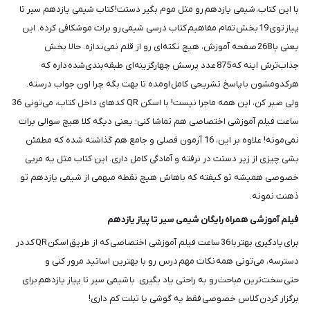
با این کتاب، شیمی یازدهم رو مثل موم بگیر دستت! کتاب شیمی یازدهم سیر تا
پیاز توی 19 بخش تمام مفاهیم کتاب درسی شیمی رو برات موشکافی کرده. این
یعنی با 268 صفحه آموزش، هیچ نکته‌ای رو از قلم نمی‌ندازه. حالا بخش
جذاب‌ترش اینه که 875 عدد پرسش چهارگزینه‌ای طبقه‌بندی‌شده داره که
هرکدومشون با پاسخ تشریحی کامل اومده تا بهت بگه چرا اون جواب درسته.
ولی صبر کن، این همه‌ ماجرا نیست! با اسکن QR کدهای داخل کتاب، می‌تونی 36
ساعت فیلم آموزشی اختصاصی هم تماشا کنی؛ یعنی دیگه کلا هیچ سوالی برات
نمی‌مونه! علاوه بر این، 16 آزمون فصلی و جامع هم گذاشته شده که مطمئن
بشی چیزی از زیر دستت در نرفته و آمادگی کامل داری. این کتاب مثل یه مربی
خصوصی همیشه تو کیفته که باهاش هیچ نقطه مبهمی از شیمی یازدهم تو
ذهنت نمونه.
فیلم آموزشی همراه رایگان شیمی سیر تا پیاز یازدهم
برای یادگیری بهتر با 36 ساعت فیلم آموزشی اختصاصی که از طریق اسکن QR کد در
دسترسه، می‌تونی همه نکات مهم درس رو با بهترین اساتید مرور کنی و
حتی سخت‌ترین مباحث رو به راحتی یاد بگیری. با شیمی سیر تا پیاز یازدهم برای
برگزار کردن کلاس خصوصی فقط یه گوشی یا تبلت کم داری!