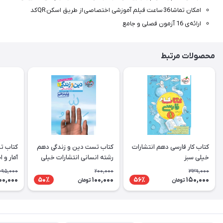
امکان تماشا 36 ساعت فیلم آموزشی اختصاصی از طریق اسکن QRکد
ارائه‌ی 16 آزمون فصلی و جامع
محصولات مرتبط
کتاب کار فارسی دهم انتشارات
کتاب تست دین و زندگی دهم
کتاب ت
خیلی سبز
رشته انسانی انتشارات خیلی
آمار و 
سبز
انتشارا
695,000
200,000
339,000
00,000
100,000
150,000
50٪
56٪
تومان
تومان