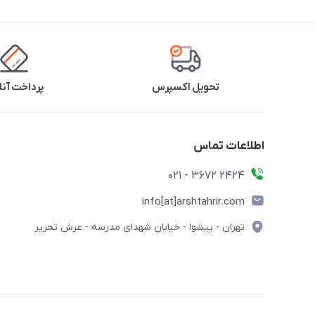
تحویل اکسپرس
پرداخت آنل
اطلاعات تماس
2424 3672 - 021
info[at]arshtahrir.com
تهران - پیشوا - خیابان شهدای مدرسه - عرش تحریر