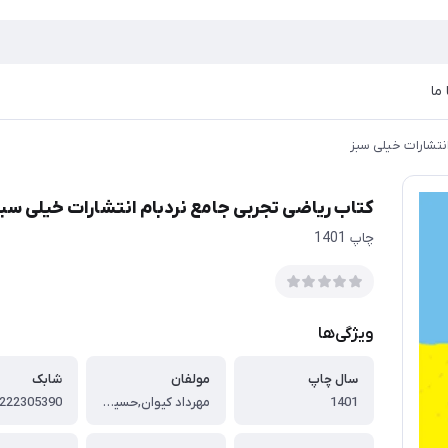
ما
نتشارات خیلی سبز
کتاب ریاضی تجربی جامع نردبام انتشارات خیلی سبز
چاپ 1401
ویژگی‌ها
سال چاپ
مولفان
شابک
1401
مهرداد کیوان,حسین شفیع زاده,محمد خانگلدی
222305390