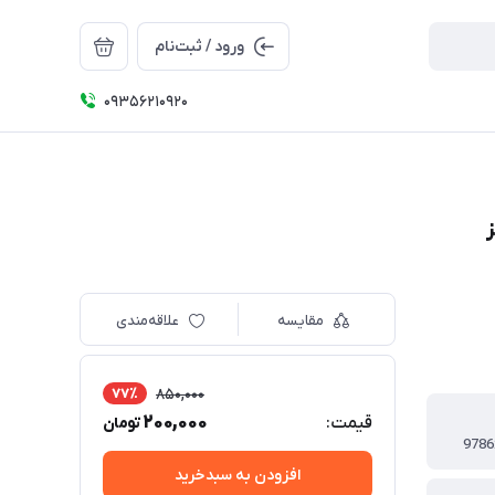
ورود / ثبت‌نام
09356210920
مقایسه
علاقه‌مندی
77٪
850,000
200,000
قیمت:
تومان
9786
افزودن به سبدخرید