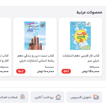
محصولات مرتبط
کتاب کار فارسی دهم انتشارات
کتاب تست دین و زندگی دهم
کتاب ت
خیلی سبز
رشته انسانی انتشارات خیلی
آمار و 
سبز
انتشارا
695,000
200,000
339,000
00,000
100,000
150,000
50٪
56٪
تومان
تومان
پرداخت آنلاین
ضمانت اصالت 
تحویل اکسپرس