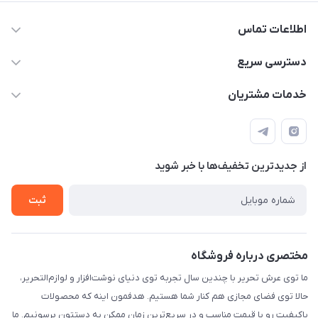
اطلاعات تماس
2424 3672 - 021
دسترسی سریع
info[at]arshtahrir.com
لیست محصولات
خدمات مشتریان
تهران - پیشوا - خیابان شهدای مدرسه - عرش تحریر
درباره ما
پرداخت الکترونیکی امن
راهنما
رویه ارسال کالا
از جدید‌ترین تخفیف‌ها با‌ خبر شوید
حریم خصوصی
تماس با ما
ثبت
مختصری درباره فروشگاه
ما توی عرش تحریر با چندین سال تجربه توی دنیای نوشت‌افزار و لوازم‌التحریر،
حالا توی فضای مجازی هم کنار شما هستیم. هدفمون اینه که محصولات
باکیفیت رو با قیمت مناسب و در سریع‌ترین زمان ممکن به دستتون برسونیم. ما