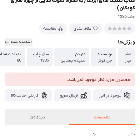
کتاب تکنیک های آبرنگ (به همراه نمونه هایی از چهره سازی
کودکان)
چاپ 1386
علاقه‌مندی
مقایسه
ویژگی‌ها
مشاهده همه
ناشر
نویسنده
مترجم
سال چاپ
تعداد صفحا
بهار
جن کونز
سپیده یغمایی
1386
80
محصول مورد نظر موجود نمی‌باشد.
موجود در انبار
ارسال سریع
گارانتی اصالت کالا
مشخصات
دیدگاه‌ها
ناشر
بهار