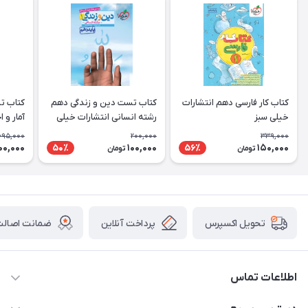
کتاب کار فارسی دهم انتشارات
کتاب تست دین و زندگی دهم
کتاب ت
خیلی سبز
رشته انسانی انتشارات خیلی
آمار و 
سبز
انتشارا
695,000
200,000
339,000
00,000
100,000
150,000
50٪
56٪
تومان
تومان
پرداخت آنلاین
ضمانت اصالت 
تحویل اکسپرس
اطلاعات تماس
2424 3672 - 021