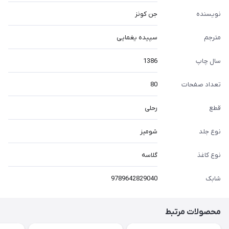
نویسنده
جن کونز
مترجم
سپیده یغمایی
سال چاپ
1386
تعداد صفحات
80
قطع
رحلی
نوع جلد
شومیز
نوع کاغذ
گلاسه
شابک
9789642829040
محصولات مرتبط