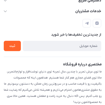
دسترسی سریع
info[at]arshtahrir.com
لیست محصولات
خدمات مشتریان
تهران - پیشوا - خیابان شهدای مدرسه - عرش تحریر
درباره ما
پرداخت الکترونیکی امن
راهنما
رویه ارسال کالا
از جدید‌ترین تخفیف‌ها با‌ خبر شوید
حریم خصوصی
تماس با ما
ثبت
مختصری درباره فروشگاه
ما توی عرش تحریر با چندین سال تجربه توی دنیای نوشت‌افزار و لوازم‌التحریر،
حالا توی فضای مجازی هم کنار شما هستیم. هدفمون اینه که محصولات
باکیفیت رو با قیمت مناسب و در سریع‌ترین زمان ممکن به دستتون برسونیم. ما
به حقوق مشتری‌هامون احترام می‌ذاریم و همیشه تلاش می‌کنیم که رضایت شما
رو جلب کنیم. پس اگه دنبال یه خرید راحت و مطمئن هستید، همین حالا سری
به محصولاتمون بزنید!