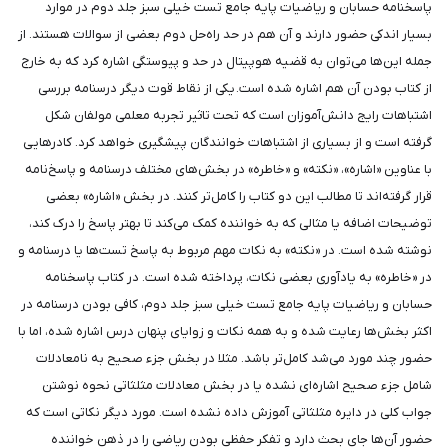
پاسخنامه حسابان و ریاضیات پایه جامع تست خیلی سبز جلد دوم در موارد
بسیار اندکی حضور دارند و آن هم در حد راه‌حل دوم بعضی از سوالات هستند. از
جمله این‌ها می‌توان به قضیه هوپیتال در حد و پیوستگی اشاره کرد که به خارج
از کتاب بودن آن هم اشاره شده است. یکی از نقاط قوت دیگر درسنامه بررسی
اشتباهات رایج دانش‌آموزان است که تحت تاثیر تجربه معلمی مولفان شکل
گرفته است و از بسیاری از اشتباهات خوانندگان پیشگیری خواهد کرد. کادرهایی
با عناوین «اشاره»، «نکته» و «خاطره» در بخش‌های مختلف درسنامه و پاسخ‌نامه
قرار گرفته‌اند تا مطالب این دو کتاب را کامل‌تر کنند. در بخش «اشاره» بعضی
توضیحات اضافه یا مثالی که به خواننده کمک می‌کند تا بهتر پاسخ را درک کند،
نوشته شده است. در «نکته» به نکات مهم مربوط به پاسخ تست‌ها یا درسنامه و
در «خاطره» به یادآوری بعضی نکات، پرداخته شده است. در کتاب پاسخنامه
حسابان و ریاضیات پایه جامع تست خیلی سبز جلد دوم، کافی بودن درسنامه در
اکثر بخش‌ها رعایت شده و به همه نکات و زوایای پنهان درس اشاره شده، اما با
حضور چند مورد می‌شد کامل‌تر باشد. مثلا در بخش جزء صحیح به نامعادلات
شامل جزء صحیح اشاره‌ای نشده یا در بخش معادلات مثلثاتی نحوه نوشتن
جواب کلی در دایره مثلثاتی آموزش داده نشده است. مورد دیگر نکاتی است که
حضور آن‌ها جای بحث دارد و تفکر حفظی بودن ریاضی را در ذهن خواننده