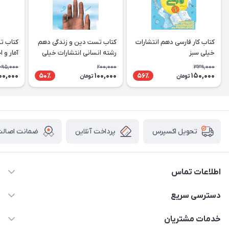
کتاب کار فارسی دهم انتشارات
کتاب تست دین و زندگی دهم
کتاب ت
خیلی سبز
رشته انسانی انتشارات خیلی
آمار و 
سبز
انتشارا
695,000
200,000
339,000
00,000
100,000
150,000
50٪
56٪
تومان
تومان
پرداخت آنلاین
ضمانت اصالت 
تحویل اکسپرس
اطلاعات تماس
2424 3672 - 021
دسترسی سریع
info[at]arshtahrir.com
لیست محصولات
خدمات مشتریان