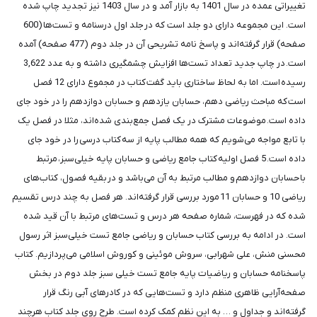
تغییراتی عمده در سال 1401 به بازار آمد و در سال 1403 نیز تجدید چاپ شده
است. این مجموعه دارای دو جلد است که در جلد اول درسنامه و تست‌ها (600
صفحه) قرار گرفته‌اند و پاسخ نامه تشریحی آن در جلد دوم (477 صفحه) آمده
است. در چاپ جدید تعداد تست‌ها افزایش چشمگیری داشته و به عدد 3,622
رسیده است. اما به لحاظ ساختاری باید گفت کتاب در مجموع دارای 12 فصل
است که مباحث ریاضی دهم، حسابان یازدهم و حسابان دوازدهم را در خود جای
داده است. موضوعات مشترک در یک فصل جمع‌بندی شده‌اند، مثلا در فصل یک
با تابع مواجه می‌شویم که همه مطالب پایه از سه کتاب درسی را در خود جای
داده است. 5 فصل اولیه کتاب جامع ریاضی و حسابان پایه خیلی‌سبز، مرتبط
با حسابان دوازدهم و مطالب مرتبط به آن می‌باشد و در بقیه فصول، کتاب‌های
ریاضی 10 و حسابان 11 مورد بررسی قرار گرفته‌اند. هر فصل به چند درس تقسیم
شده که در فهرست، شماره صفحه هر درس و تست‌های مرتبط با آن قید شده
است. در ادامه به بررسی کتاب حسابان و ریاضی جامع تست خیلی‌سبز اثر رسول
محسنی منش، علی شهرابی، سروش موئینی و کوروش اسلامی می‌پردازیم. کتاب
پاسخنامه حسابان و ریاضیات پایه جامع تست خیلی سبز جلد دوم در بخش
صفحه‌آرایی ظاهری منظم دارد و تست‌هایی که در کادرهای آبی رنگ قرار
گرفته‌اند و جداول و … به این نظم کمک کرده است. طرح روی جلد کتاب هرچند