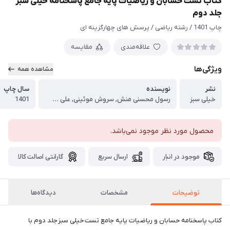
کتاب تست حسابان و ریاضیات پایه جامع پاسخنامه خیلی سبز
جلد دوم
چاپ 1401 / رشته ریاضی / پرسش های چهارگزینه ای
علاقه‌مندی
مقایسه
ویژگی‌ها
مشاهده همه
نشر
نویسنده
سال چاپ
خیلی سبز
رسول محسنی منش, سروش موئینی, علی شهرابی, کوروش اسلامی, مسعود شفیعی
1401
محصول مورد نظر موجود نمی‌باشد.
موجود در انبار
ارسال سریع
گارانتی اصالت کالا
توضیحات
مشخصات
دیدگاه‌ها
کتاب پاسخنامه حسابان و ریاضیات پایه جامع تست خیلی سبز جلد دوم با