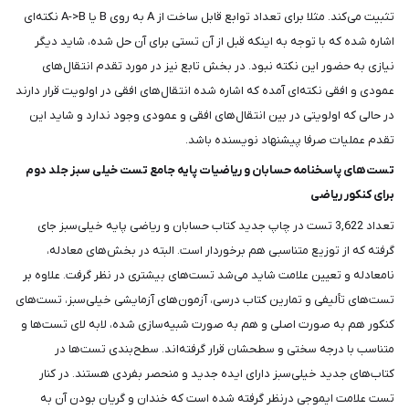
تثبیت می‌کند. مثلا برای تعداد توابع قابل ساخت از A به روی B یا A->B نکته‌ای
اشاره شده که با توجه به اینکه قبل از آن تستی برای آن حل شده، شاید دیگر
نیازی به حضور این نکته نبود. در بخش تابع نیز در مورد تقدم انتقال‌های
عمودی و افقی نکته‌ای آمده که اشاره شده انتقال‌های افقی در اولویت قرار دارند
در حالی که اولویتی در بین انتقال‌های افقی و عمودی وجود ندارد و شاید این
تقدم عملیات صرفا پیشنهاد نویسنده باشد.
تست‌های پاسخنامه حسابان و ریاضیات پایه جامع تست خیلی سبز جلد دوم
برای کنکور ریاضی
تعداد 3,622 تست در چاپ جدید کتاب حسابان و ریاضی پایه خیلی‌سبز جای
گرفته که از توزیع متناسبی هم برخوردار است. البته در بخش‌های معادله،
نامعادله و تعیین علامت شاید می‌شد تست‌های بیشتری در نظر گرفت. علاوه بر
تست‌های تألیفی و تمارین کتاب درسی، آزمون‌های آزمایشی خیلی‌سبز، تست‌های
کنکور هم به صورت اصلی و هم به صورت شبیه‌سازی شده، لابه لای تست‌ها و
متناسب با درجه سختی و سطحشان قرار گرفته‌اند. سطح‌بندی تست‌ها در
کتاب‌های جدید خیلی‌سبز دارای ایده جدید و منحصر بفردی هستند. در کنار
تست علامت ایموجی درنظر گرفته شده است که خندان و گریان بودن آن به