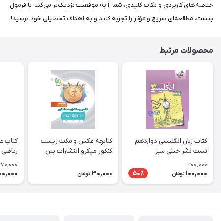
خلاصه‌های کاربردی و نکات کلیدی، شما را به موفقیت نزدیک‌تر می‌کند. با فرمول
بیست، مطالعه‌ای سریع و مؤثر را تجربه کنید و به اهداف تحصیلی خود برسید!
محصولات مرتبط
کتاب زبان انگلیسی دوازدهم
کتابچه عکس و مکث زیست
کتاب ع
تست نشر خیلی سبز
کنکور میکرو انتشارات بین
ریاضی 
المللی گاج
بندی ان
270,000
200,000
00,000
30,000
100,000
50٪
تومان
تومان