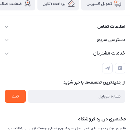
پرداخت آنلاین
ضمانت اصالت 
تحویل اکسپرس
اطلاعات تماس
2424 3672 - 021
دسترسی سریع
info[at]arshtahrir.com
لیست محصولات
خدمات مشتریان
تهران - پیشوا - خیابان شهدای مدرسه - عرش تحریر
درباره ما
پرداخت الکترونیکی امن
راهنما
رویه ارسال کالا
از جدید‌ترین تخفیف‌ها با‌ خبر شوید
حریم خصوصی
تماس با ما
ثبت
مختصری درباره فروشگاه
ما توی عرش تحریر با چندین سال تجربه توی دنیای نوشت‌افزار و لوازم‌التحریر،