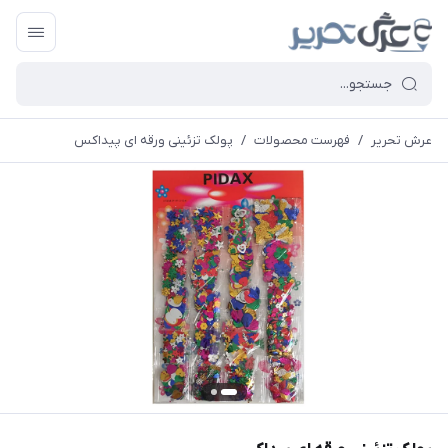
عرش تحریر
/
فهرست محصولات
/
پولک تزئینی ورقه ای پیداکس