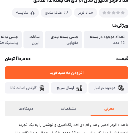
مداد قرمز ادمیرال مدل ام دی اف بسته 12 عددی
مداد قرمز
علاقه‌مندی
مقایسه
ویژگی‌ها
تعداد موجود در بسته
جنس بسته بندی
ساخت
جنس بدنه
12 عدد
مقوایی
ایران
پلاستیک فش
110,000
قیمت:
تومان
افزودن به سبدخرید
موجود در انبار
ارسال سریع
گارانتی اصالت کالا
معرفی
مشخصات
دیدگاه‌ها
با مداد قرمز ادمیرال مدل ام دی اف، رنگ‌آمیزی و نوشتن را به یک تجربه
لذت‌بخش تبدیل کنید! این بسته 12 عددی با کیفیت عالی و ماندگاری بالا،