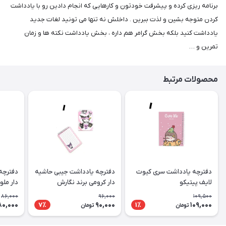
برنامه ریزی کرده و پیشرفت خودتون و کارهایی که انجام دادین رو با یادداشت
کردن متوجه بشین و لذت ببرین . داخلش نه تنها می تونید لغات جدید
یادداشت کنید بلکه بخش گرامر هم داره ، بخش یادداشت نکته ها و زمان
تمرین و …
محصولات مرتبط
دفترچه یادداشت سری کیوت
دفترچه یادداشت جیبی حاشیه
دفترچه
لایف پیتیکو
دار کرومی برند نگارش
دار ملو
86,000
96,000
109,500
80,000
90,000
109,000
7٪
1٪
تومان
تومان