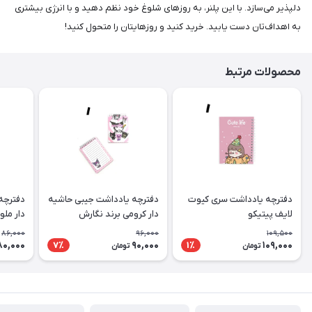
دلپذیر می‌سازد. با این پلنر، به روزهای شلوغ خود نظم دهید و با انرژی بیشتری
به اهداف‌تان دست یابید. خرید کنید و روزهایتان را متحول کنید!
محصولات مرتبط
دفترچه یادداشت سری کیوت
دفترچه یادداشت جیبی حاشیه
دفترچه
لایف پیتیکو
دار کرومی برند نگارش
دار ملو
86,000
96,000
109,500
80,000
90,000
109,000
7٪
1٪
تومان
تومان