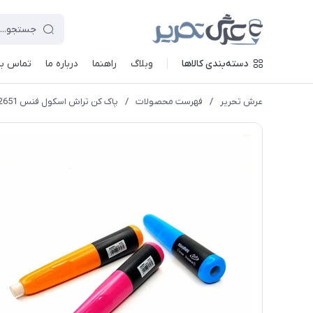
دسته‌بندی کالاها
وبلاگ
راهنما
درباره ما
تماس با 
عرش تحریر
/
فهرست محصولات
/
پاک کن تراش اسکول فنس FA92651