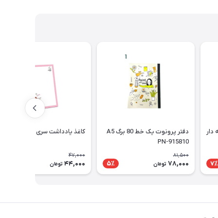
دار
دفتر پرونوت یک خط 80 برگ A5
کاغذ یادداشت سری دختر پیتیکو
PN-915810
47,000
81,500
44,000
78,000
7٪
5٪
7٪
تومان
تومان