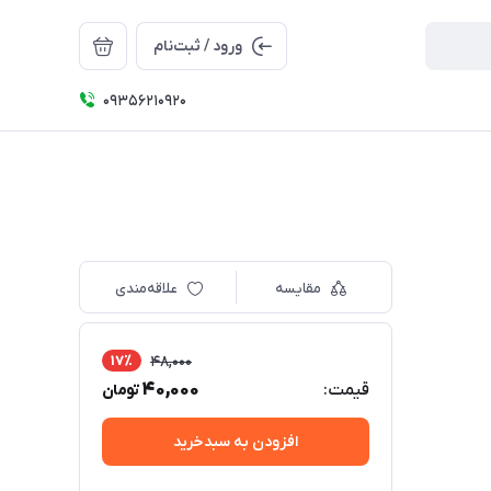
ورود / ثبت‌نام
09356210920
مقایسه
علاقه‌مندی
17٪
48,000
40,000
قیمت:
تومان
افزودن به سبدخرید