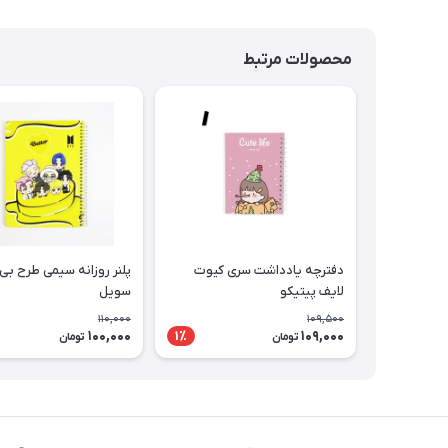
محصولات مرتبط
دفترچه یادداشت سری کیوت
پلنر روزانه سیمی طرح بی
لایف پیتیکو
سویل
110,000
109,500
100,000
109,000
1٪
تومان
تومان