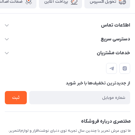
پرداخت آنلاین
ضمانت اصالت 
تحویل اکسپرس
اطلاعات تماس
2424 3672 - 021
دسترسی سریع
info[at]arshtahrir.com
لیست محصولات
خدمات مشتریان
تهران - پیشوا - خیابان شهدای مدرسه - عرش تحریر
درباره ما
پرداخت الکترونیکی امن
راهنما
رویه ارسال کالا
از جدید‌ترین تخفیف‌ها با‌ خبر شوید
حریم خصوصی
تماس با ما
ثبت
مختصری درباره فروشگاه
ما توی عرش تحریر با چندین سال تجربه توی دنیای نوشت‌افزار و لوازم‌التحریر،