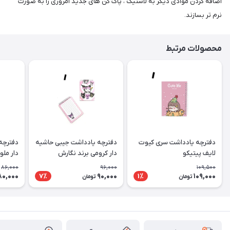
اضافه کردن موادی دیگر به لاستیک ، پاک کن های جدید امروزی را به صورت
نرم تر بسازند.
محصولات مرتبط
دفترچه یادداشت سری کیوت
دفترچه یادداشت جیبی حاشیه
دفترچه
لایف پیتیکو
دار کرومی برند نگارش
دار ملو
86,000
96,000
109,500
80,000
90,000
109,000
7٪
1٪
تومان
تومان