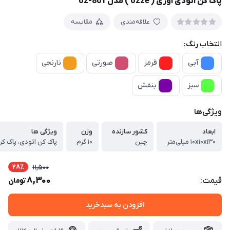
پاک کن اتودی اوزی ( ozze ) مدل oz-801
علاقه‌مندی
مقایسه
انتخاب رنگ:
آبی
قرمز
صورتی
نارنجی
سبز
بنفش
ویژگی‌ها
ابعاد
کشور سازنده
وزن
ویژگی ها
۱۰x۱۰x۱۳۰ میلی‌متر
چین
۱۰ گرم
28٪
11,500
8,300
قیمت:
تومان
افزودن به سبدخرید