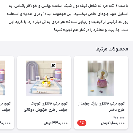
با ست 3 تکه مردانه شامل کیف پول شیک، ساعت لوکس و خودکار باکلاس، به
استایل خود جلوه‌ای خاص ببخشید. این مجموعه ایده‌آل برای هدیه و استفاده
روزانه، ترکیبی از کیفیت و زیبایی‌ست که هر مردی به آن نیاز دارد. با خرید این
ست، جذابیت و عملکرد را در کنار هم تجربه کنید!
محصولات مرتبط
گوی برفی فانتزی بزرگ چراغدار
گوی برفی فانتزی کوچک
گوی بر
طرح دختر
چراغدار طرح خرگوش دوناتی
چراغدار
1,200,000
0,000
330,000
1,100,000
9٪
تومان
تومان