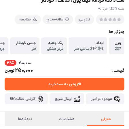
ست 3 تکه مردانه کیف پول ، ساعت ، خودکار
ست 3 تکه مردانه
کادویی
علاقه‌مندی
مقایسه
ویژگی‌ها
وزن
ابعاد
رنگ جعبه
جنس خودکار
جنس
237
3*15*21 سانتی متر
قرمز مشکی
فلز
چرم
38٪
400,000
250,000
قیمت:
تومان
افزودن به سبدخرید
موجود در انبار
ارسال سریع
گارانتی اصالت کالا
معرفی
مشخصات
دیدگاه‌ها