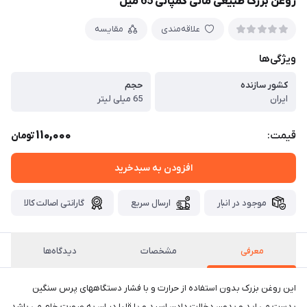
روغن بزرک طبیعی مانی کمپانی 65 میل
علاقه‌مندی
مقایسه
ویژگی‌ها
کشور سازنده
حجم
ایران
65 میلی لیتر
110,000
قیمت:
تومان
افزودن به سبدخرید
موجود در انبار
ارسال سریع
گارانتی اصالت کالا
معرفی
مشخصات
دیدگاه‌ها
این روغن بزرک بدون استفاده از حرارت و با فشار دستگاههای پرس سنگین
بدست می اید و بدون دخالت دادن اسید و یا قلیا در ان به صورت خام می باشد