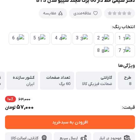
دفتر سیمی خط دار 60 برگ مجلد سیبو مدل BTS
علاقه‌مندی
مقایسه
انتخاب رنگ:
6
5
4
3
2
1
8
7
ویژگی‌ها
طرح
گارانتی
تعداد صفحات
کشور سازنده
ن
8
ضمانت فیزیکی کالا
60 برگ
ایران
م
10٪
63,000
57,000
قیمت:
تومان
افزودن به سبدخرید
موجود در انبار
ارسال سریع
گارانتی اصالت کالا