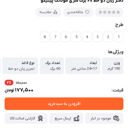
دفتر زبان دو خط ۶۰ برگ سری مولانگ پیتیکو
علاقه‌مندی
مقایسه
طرح
8
7
6
5
4
3
2
1
ویژگی‌ها
وزن
ابعاد
تعداد برگ
نوع کاغذ
190 گرم
17×24 سانتی متر
60 برگ
تحریر زبان دو خط
2٪
180,000
177,500
قیمت:
تومان
افزودن به سبدخرید
موجود در انبار
ارسال سریع
گارانتی اصالت کالا