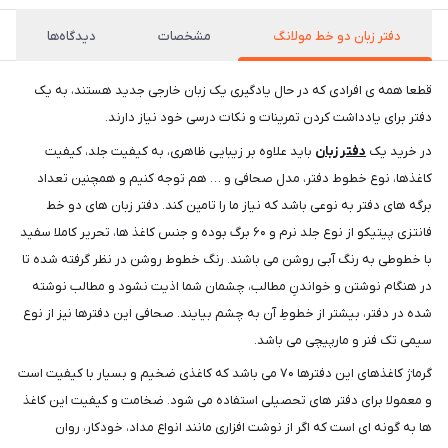
دفتر زبان دو خط مولانگ
مشخصات
دیدگاه‌ها
قطعا همه ی افرادی که در حال یادگیری یک زبان خارجی جدید هستند، به یک
دفتر برای یادداشت کردن تمرینات و نکات درسی خود نیاز دارند.
در خرید یک
دفتر زبان
باید علاوه بر زیبایی ظاهری، به کیفیت جلد، کیفیت
کاغذها، نوع خطوط دفتر، مدل صحافی و … هم توجه کنیم و همچنین تعداد
برگه های دفتر به نوعی باشد که نیاز ما را تامین کند. دفتر زبان های دو خط
فانتزی پیتیکو از نوع جلد نرم و ۶۰ برگ بوده و جنس کاغذ ها، تحریر کاملا سفید
با خطوطی به رنگ آبی روشن می باشند. رنگ خطوط روشن در نظر گرفته شده تا
در هنگام نوشتن و خواندنِ مطالب، چشمان شما اذیت نشود و مطالب نوشته
شده در دفتر، بیشتر از خطوطِ آن به چشم بیایند. صحافی این دفترها نیز از نوع
سیمی تک فنر و مارپیچی می باشد.
گرماژ کاغذهای این دفترها ۷۰ می باشد که کاغذی ضخیم و بسیار با کیفیت است
و معمولا برای دفتر های تحصیلی استفاده می شود. ضخامت و کیفیت این کاغذ
ها به گونه ای است که اگر از نوشت افزاری مانند انواع مداد، خودکار، روان