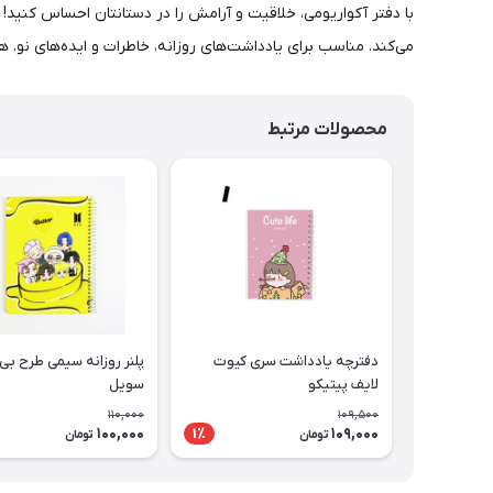
با دفتر آکواریومی، خلاقیت و آرامش را در دستانتان احساس کنید! طر
می‌کند. مناسب برای یادداشت‌های روزانه، خاطرات و ایده‌های نو. هم
محصولات مرتبط
دفترچه یادداشت سری کیوت
پلنر روزانه سیمی طرح بی
لایف پیتیکو
سویل
110,000
109,500
100,000
109,000
1٪
تومان
تومان