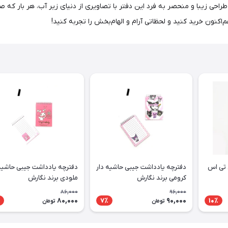
احی زیبا و منحصر به فرد این دفتر با تصاویری از دنیای زیر آب، هر بار که صفح
‌اکنون خرید کنید و لحظاتی آرام و الهام‌بخش را تجربه کنید!
 تی اس
دفترچه یادداشت جیبی حاشیه دار
دفترچه یادداشت جیبی حاشیه 
کرومی برند نگارش
ملودی برند نگارش
86,000
96,000
80,000
90,000
7٪
10٪
تومان
تومان