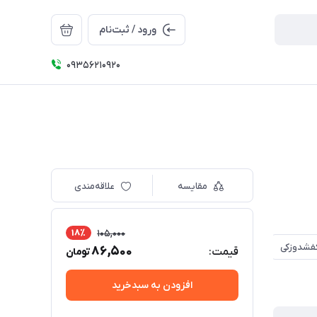
ورود / ثبت‌نام
09356210920
مقایسه
علاقه‌مندی
18٪
105,000
فشدوزکی
86,500
قیمت:
تومان
افزودن به سبدخرید