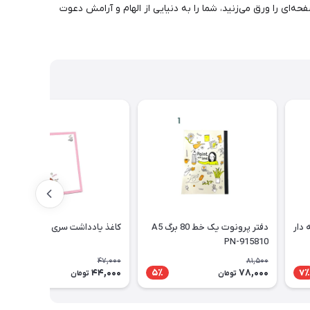
ه‌ای را ورق می‌زنید، شما را به دنیایی از الهام و آرامش دعوت
دار
دفتر پرونوت یک خط 80 برگ A5
کاغذ یادداشت سری دختر پیتیکو
PN-915810
47,000
81,500
44,000
78,000
7٪
5٪
7٪
تومان
تومان