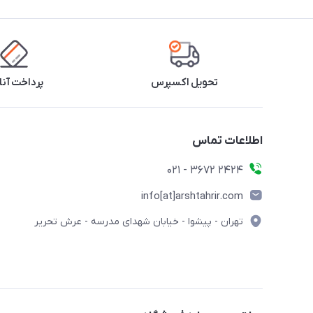
تحویل اکسپرس
پرداخت آنل
اطلاعات تماس
2424 3672 - 021
info[at]arshtahrir.com
تهران - پیشوا - خیابان شهدای مدرسه - عرش تحریر