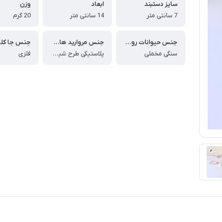
سایز دستبند
ابعاد
وزن
7 سانتی متر
14 سانتی متر
20 گرم
جنس حیوانات روی دستبند
جنس مروارید های دستبند
جنس جا کل
سنگی مخملی
پلاستیکی طرح شیشه
فلزی