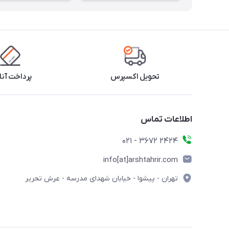
تحویل اکسپرس
پرداخت آنل
اطلاعات تماس
2424 3672 - 021
info[at]arshtahrir.com
تهران - پیشوا - خیابان شهدای مدرسه - عرش تحریر