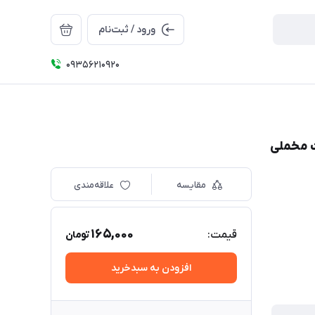
ورود / ثبت‌نام
09356210920
ت مخملی
مقایسه
علاقه‌مندی
165,000
قیمت:
تومان
افزودن به سبدخرید